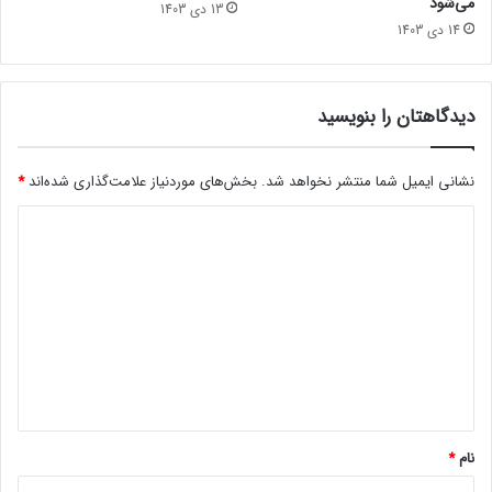
می‌شود
13 دی 1403
ش
3
14 دی 1403
و
ل
د
و
ر
ف
دیدگاهتان را بنویسید
ت
نشانی ایمیل شما منتشر نخواهد شد.
بخش‌های موردنیاز علامت‌گذاری شده‌اند
*
د
ی
د
گ
ا
ه
*
نام
*