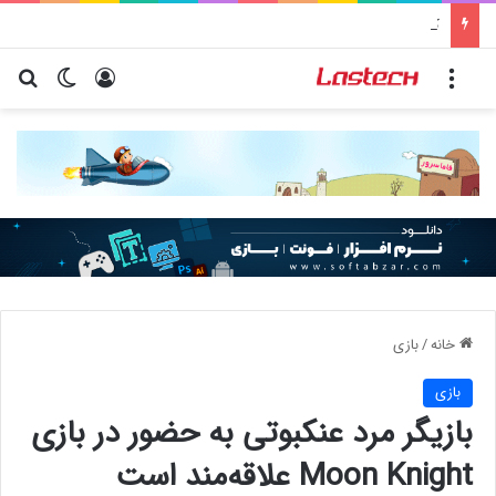
کشف جدید دانشمندان: برخی باکتری‌های دهان می‌توانند خطر ابتلا به آلزایمر را افزایش دهند
منو
ورود
تغییر پو
جس
خانه
/
بازی
بازی
بازیگر مرد عنکبوتی به حضور در بازی
Moon Knight علاقه‌مند است