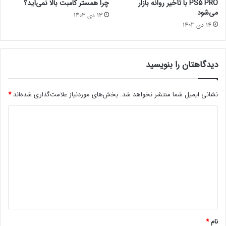
PS5 PRO با تأخیر روانه بازار
چرا همستر کامبت بالا نمی‌آید؟
ه
a
می‌شود
13 دی 1403
ا
3
14 دی 1403
ک
ل
و
و
ت
ر
ا
ف
دیدگاهتان را بنویسید
ه
ت
ا
س
نشانی ایمیل شما منتشر نخواهد شد.
بخش‌های موردنیاز علامت‌گذاری شده‌اند
*
ت
د
!
ی
د
گ
ا
ه
*
نام
*