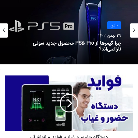
سپس رایانه‌های شخصی منتشر شد و اکنون کاربران پلی استیشن و
ایکس باکس نیز می‌توانند آن را برای خود تجربه کنند. لازم به ذکر
است که این نسخه از Monster Hunter: Rise در حال حاضر شامل
بازی
اکسپنشن Sunbreak نمی‌شود و این بسته الحاقی در بهار ۲۰۲۳ راهی
29 بهمن 1403
این پلتفرم‌ها خواهد شد.
چرا گیمرها از PS5 Pro محصول جدید سونی
ناراضی‌اند؟
نوشته های مشابه
قیمت تیغه کرکره برقی اراک
د
20 بهمن 1401
س
ت
هر آنچه باید درباره کشور فرانسه
گ
ا
بدانید!
ه
19 دی 1401
ح
ض
و
دستگاه حضور و غیاب، فواید و انواع آن
ر