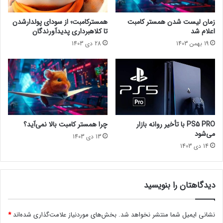
ا
The Anacrusis (Game Preview) (Cloud, Console, and
ی
زمان لیست شدن همستر کامبت
همسترکامبت؛ از سودای پولدارشدن
PC)
ت
اعلام شد
تا کلاهبرداری پدیدآورندگان
ک
We Happy Few (Cloud, Console, and PC)
19 بهمن 1403
28 دی 1403
ن
Windjammers 2 (Cloud, Console, and PC)
ی
ک
مطلب پیشنهادی:
بازی های رایگان استیم، اپیک گیمز، پلی‌استیشن و
ا
ایکس‌باکس + بهترین تخفیف‌ها [هفته سوم دی ۱۴۰۱]
همین حالا با
ل
ا
قیمت کمتر یا کاملا رایگان بازی کنید
ت
ر
PS5 PRO با تأخیر روانه بازار
چرا همستر کامبت بالا نمی‌آید؟
ی
می‌شود
13 دی 1403
و
14 دی 1403
م
!
سایبرپانک ۲۰۷۷ بالاخره خوب شد یا نه؟ [تماشا کنید]
دیدگاهتان را بنویسید
تماشا از طریق یوتیوب
مجله خبری lastech
نشانی ایمیل شما منتشر نخواهد شد.
بخش‌های موردنیاز علامت‌گذاری شده‌اند
*