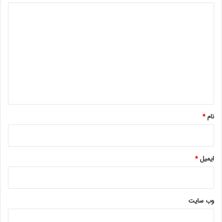
د
ایکس باکسبازی رایگانگیم پس
ی
د
گ
ا
ه
*
نام
*
ایمیل
*
وب‌ سایت