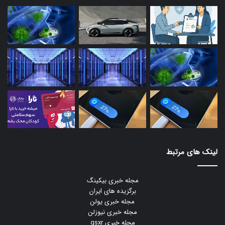
لینک های مرتبط
مجله خبری بیکینگ
برگزیده های ایران
مجله خبری یولن
مجله خبری نیوزلن
مجله خبری gsxr