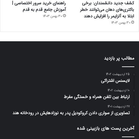
کشف جدید دانشمندان: برخی
راهنمای خرید سرور اختصاصی |
باکتری‌های دهان می‌توانند خطر
آموزش جامع قدم به قدم
ابتلا به آلزایمر را افزایش دهند
30 بهمن 1403
30 بهمن 1403
مطالب پر بازدید
25 اردیبهشت 1402
لایسنس اشتراکی
10 اردیبهشت 1402
ارتباط بین تلفن همراه و خستگی مفرط
27 اردیبهشت 1401
تصاویری از سواری دادن کروکودیل پدر به نوزادهایش در رودخانه هند
آخرین پست های بازبینی شده