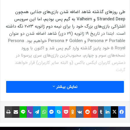
طی روزهای گذشته شاهد اضافه شدن بازی‌های جذابی همچون
Stranded Deep و Valheim به گیم پس بودیم، اما این سرویس
اشتراکی بازی‌های بزرگ خود را برای نیمه دوم ژانویه ۲۰۲۳ نگه داشته
است. ابتدا در تاریخ ۱۹ ژانویه (۲۹ دی) شاهد اضافه شدن دو عنوان
Persona 3 Portable و Persona 4 Golden خواهیم بود. Persona
5 Royal خود پاییز گذشته وارد گیم پس شد و اکنون با ورود
نسخه‌های سوم و چهارم، محبوب‌ترین بازی‌های سری پرسونا در
دسترس کاربران ایکس باکس (و البته سایر کاربران) قرار خواهند
گرفت.
مطلب پیشنهادی:
بررسی بازی The Tale of Bistun
تراژدی عشق و
نمایش بیشتر
زندگی
فیسبوک
ایکس
لینکداین
تامبلر
پینتریست
Reddit
VKontakte
Odnoklassniki
پاکت
اسکایپ
مسنجر
واتس آپ
تلگرام
وایبر
لاین
اشتراک گذاری با ایمیل
چاپ
تنها یک روز بعد از این دو بازی JRPG، یعنی در تاریخ ۲۰ ژانویه (۳۰
دی)، Monster Hunter: Rise در اختیار کاربران گیم پس قرار خواهد
گرفت. جدیدترین نسخه مانستر هانتر ابتدا برای نینتندو سوییچ و