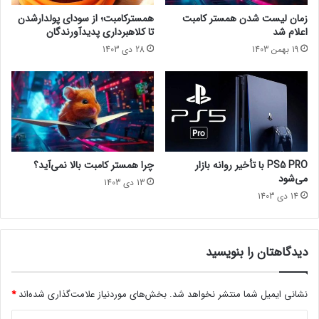
ر
ی
چرا ماینکرفت موبایل بهتر از ورژن پی‌سی این بازی است؟
زمان لیست شدن همستر کامبت
همسترکامبت؛ از سودای پولدارشدن
ف
ل
اعلام شد
تا کلاهبرداری پدیدآورندگان
ی
د
19 بهمن 1403
28 دی 1403
تماشا از یوتیوب lastech پلاس
ش
ب
د
ا
مجله خبری lastech
ب
ا
ز
جان کنستانتیندی سی
ی
ک
ر
PS5 PRO با تأخیر روانه بازار
چرا همستر کامبت بالا نمی‌آید؟
ی
می‌شود
13 دی 1403
س
14 دی 1403
پ
ر
ت
ع
دیدگاهتان را بنویسید
ق
ب
نشانی ایمیل شما منتشر نخواهد شد.
بخش‌های موردنیاز علامت‌گذاری شده‌اند
*
ا
ف