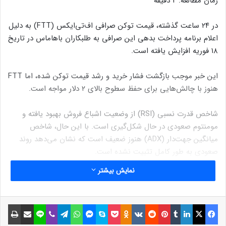
زمان مطالعه:
2
دقیقه
در ۲۴ ساعت گذشته، قیمت توکن صرافی اف‌تی‌ایکس (FTT) به دلیل
اعلام برنامه پرداخت‌ بدهی این صرافی به طلبکاران باهاماس در تاریخ
۱۸ فوریه افزایش یافته است.
این خبر موجب بازگشت فشار خرید و رشد قیمت توکن شده، اما FTT
هنوز با چالش‌هایی برای حفظ سطوح بالای ۲ دلار مواجه است.
شاخص قدرت نسبی (RSI) از وضعیت اشباع فروش بهبود یافته و
مومنتوم صعودی در حال شکل‌گیری است. با این حال، شاخص
میانگین جهت‌دار (ADX) هنوز ضعیف است که نشان‌ می‌دهد روند
صعودی به طور کامل تثبیت نشده است.
نمایش بیشتر
نوشته های مشابه
فیسبوک
ایکس
لینکداین
تامبلر
پینتریست
Reddit
VKontakte
Odnoklassniki
پاکت
اسکایپ
مسنجر
واتس آپ
تلگرام
وایبر
لاین
اشتراک گذاری با ایمیل
چاپ
اتریوم یک قدم به آپدیت بزرگ
بعدی خود نزدیک‌تر می‌شود!