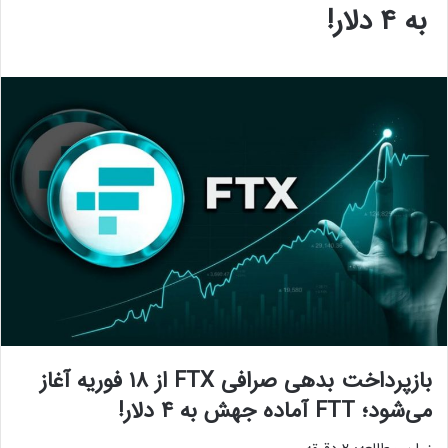
به ۴ دلار!
بازپرداخت بدهی‌ صرافی FTX از ۱۸ فوریه آغاز
می‌شود؛ FTT آماده جهش به ۴ دلار!