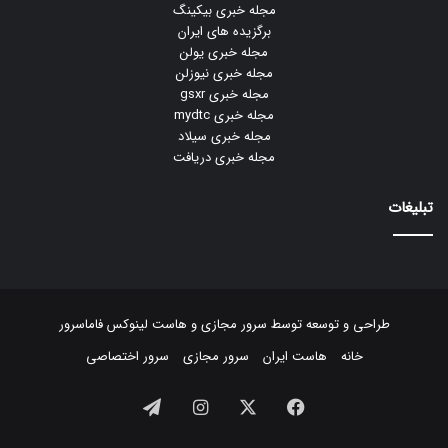
مجله خبری بیکینگ
برگزیده های ایران
مجله خبری یولن
مجله خبری نیوزلن
مجله خبری gsxr
مجله خبری mydtc
مجله خبری سیلاد
مجله خبری دریافت
تبلیغات
طراحی و توسعه توسط
سرور مجازی
و
هاست لینوکس
فاماسرور
خانه
هاست ایران
سرور مجازی
سرور اختصاصی
فیسبوک
ایکس
اینستاگرام
تلگرام