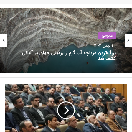
لازم به ذکر است که هزینه دریافتی از شرکت کنندگان، به صورت کامل
صرف امور خیریه شده و گزارش محل هزینه کرد آن متعاقبا ارائه
خواهد شد. این چهارمین دوره از مسابقات آنلاین کالاف دیوتی
موبایل است که توسط بازار برگزار می‌شود.
عمومی
نوشته های مشابه
29 بهمن 1403
بزرگ‌ترین دریاچه آب گرم زیرزمینی جهان در آلبانی
بررسی رفع فیلترینگ در جلسه امروز
کشف شد
شورای عالی فضای مجازی؛
بازگرداندن قطره‌چکانی یک حق
شهروندی؟
ر
4 دی 1403
و
ن
گوشی پرچم‌دار و خودرو برقی
م
«اولترا» شیائومی اوایل اسفند
ا
رونمایی می‌شوند
ی
ی
17 بهمن 1403
ا