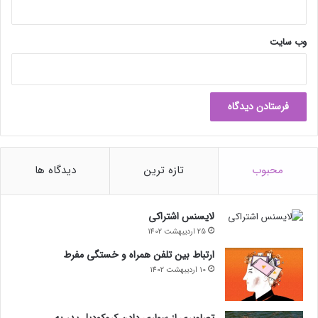
وب‌ سایت
محبوب
تازه ترین
دیدگاه ها
لایسنس اشتراکی
25 اردیبهشت 1402
ارتباط بین تلفن همراه و خستگی مفرط
10 اردیبهشت 1402
تصاویری از سواری دادن کروکودیل پدر به