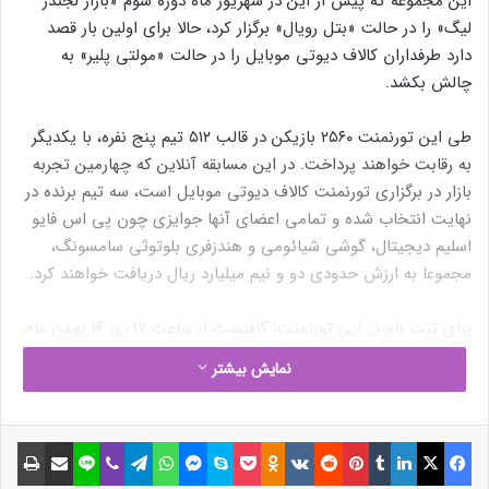
این مجموعه که پیش از این در شهریور ماه دوره سوم «بازار لجندز
لیگ» را در حالت «بتل رویال» برگزار کرد، حالا برای اولین بار قصد
دارد طرفداران کالاف دیوتی موبایل را در حالت «مولتی پلیر» به
چالش بکشد.
طی این تورنمنت ۲۵۶۰ بازیکن در قالب ۵۱۲ تیم پنج نفره، با یکدیگر
به رقابت خواهند پرداخت. در این مسابقه آنلاین که چهارمین تجربه
بازار در برگزاری تورنمنت کالاف دیوتی موبایل است، سه تیم برنده در
نهایت انتخاب شده و تمامی اعضای آنها جوایزی چون پی اس فایو
اسلیم دیجیتال، گوشی شیائومی و هندزفری بلوتوثی سامسونگ،
مجموعا به ارزش حدودی دو و نیم میلیارد ریال دریافت خواهند کرد.
برای ثبت نام در این تورنمنت، کافیست از ساعت ۱۷ روز ۱۶ بهمن ماه،
اقدام به خرید کد ورود به مسابقه کرده و سپس با وارد کردن اطلاعات
نمایش بیشتر
تیم خود و عضویت در کانال دیسکورد تورنمنت، ثبت نام خود را کامل
کنید. با توجه به محدودیت تعداد تیم های راه یافته به مسابقه،
اولویت با اولین تیم هایی است که ثبت نام خود را کامل کنند.
فیسبوک
ایکس
لینکداین
تامبلر
پینتریست
Reddit
VKontakte
Odnoklassniki
پاکت
اسکایپ
مسنجر
واتس آپ
تلگرام
وایبر
لاین
اشتراک گذاری با ایمیل
چاپ