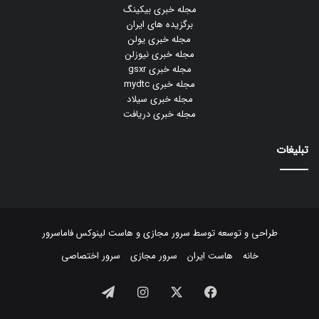
مجله خبری بیکینگ
برگزیده های ایران
مجله خبری یولن
مجله خبری نیوزلن
مجله خبری gsxr
مجله خبری mydtc
مجله خبری سیلاد
مجله خبری دریافت
تبلیغات
طراحی و توسعه توسط
سرور مجازی
و
هاست لینوکس
فاماسرور
خانه
هاست ایران
سرور مجازی
سرور اختصاصی
فیسبوک
ایکس
اینستاگرام
تلگرام