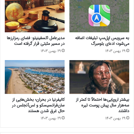
د
ر
ه
ک
ا
ت
ی
پ
ف
ی
ض
ش
به سرویس اپل‌مپ تبلیغات اضافه
مدیرعامل اکسفینیتو:‌ فضای رمزارزها
ا
گ
می‌شود؛ ادعای بلومبرگ
در مسیر مثبتی قرار گرفته است
ی
ا
29 بهمن 1403
29 بهمن 1403
ی
م
ک
ا
ش
م
و
ا
ر
گ
د
م
ر
ن
م
ا
بیشتر اروپایی‌ها احتمالاً تا کمتر از
کالیفرنیا در بحران؛ بخش‌هایی از
ر
م
سه‌هزار سال پیش پوست تیره
سان‌فرانسیسکو و لس‌آنجلس در
ا
ی
داشتند
حال غرق شدن هستند
س
ک
29 بهمن 1403
29 بهمن 1403
م
ه
ر
س