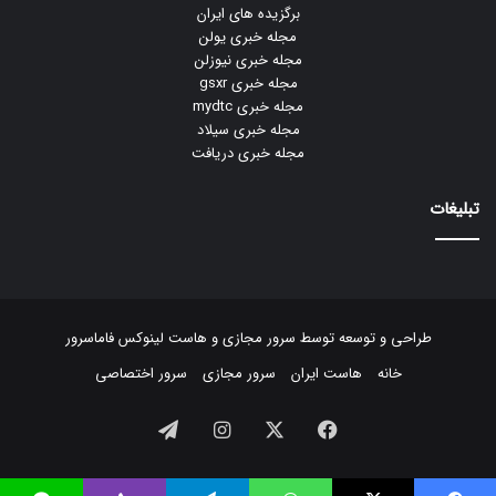
برگزیده های ایران
مجله خبری یولن
مجله خبری نیوزلن
مجله خبری gsxr
مجله خبری mydtc
مجله خبری سیلاد
مجله خبری دریافت
تبلیغات
طراحی و توسعه توسط
سرور مجازی
و
هاست لینوکس
فاماسرور
خانه
هاست ایران
سرور مجازی
سرور اختصاصی
فیسبوک
ایکس
اینستاگرام
تلگرام