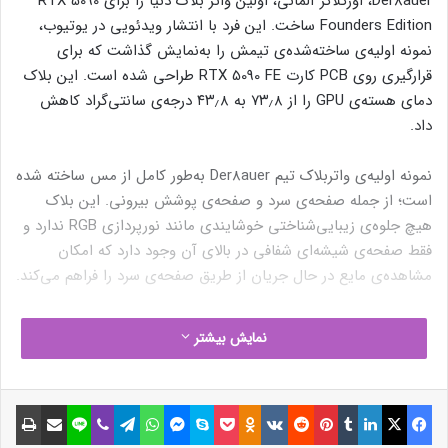
Der8auer، اورکلاکر آلمانی، اولین واتر بلاک دنیا را برای RTX 5090
Founders Edition ساخت. این فرد با انتشار ویدئویی در یوتیوب،
نمونه‌ اولیه‌ی ساخته‌شده‌ی تیمش را به‌نمایش گذاشت که برای
قرارگیری روی PCB کارت RTX 5090 FE طراحی شده است. این بلاک
دمای هسته‌ی GPU را از ۷۳٫۸ به ۴۳٫۸ درجه‌ی سانتی‌گراد کاهش
داد.
نمونه اولیه‌ی واتربلاک تیم Der8auer به‌طور کامل از مس ساخته شده
است؛ از جمله صفحه‌ی سرد و صفحه‌ی پوشش بیرونی. این بلاک
هیچ جلوه‌ی زیبایی‌شناختی خوشایندی مانند نورپردازی RGB ندارد و
فقط صفحه‌ی شیشه‌ای شفافی در بالای آن وجود دارد که امکان
مشاهده‌ی مایع در حال جریان از طریق صفحه‌ی سرد را فراهم می‌کند.
نمایش بیشتر
فیسبوک
ایکس
لینکداین
تامبلر
پینتریست
Reddit
VKontakte
Odnoklassniki
پاکت
اسکایپ
مسنجر
واتس آپ
تلگرام
وایبر
لاین
اشتراک گذاری با ایمیل
چاپ