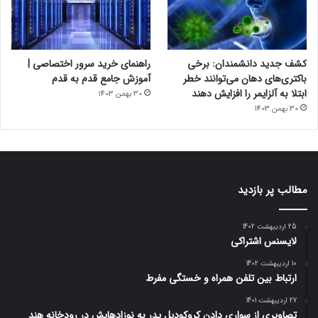
کشف جدید دانشمندان: برخی
راهنمای خرید سرور اختصاصی |
باکتری‌های دهان می‌توانند خطر
آموزش جامع قدم به قدم
ابتلا به آلزایمر را افزایش دهند
30 بهمن 1403
30 بهمن 1403
مطالب پر بازدید
25 اردیبهشت 1402
لایسنس اشتراکی
10 اردیبهشت 1402
ارتباط بین تلفن همراه و خستگی مفرط
27 اردیبهشت 1401
تصاویری از سواری دادن کروکودیل پدر به نوزادهایش در رودخانه هند