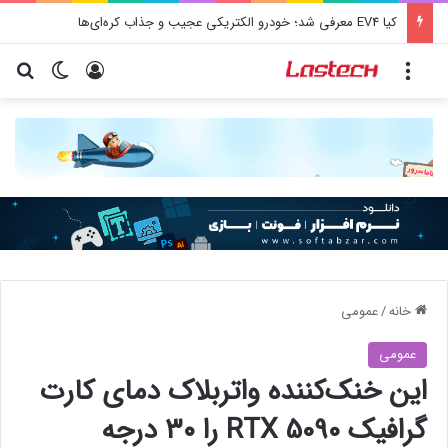
کیا EV4 معرفی شد؛ خودرو الکتریکی عجیب و جذاب کره‌ای‌ها
منو
ورود
تغییر پو
جس
خانه
/
عمومی
عمومی
این خنک‌کننده واتربلاک دمای کارت
گرافیک RTX 5090 را ۳۰ درجه