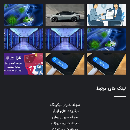
لینک های مرتبط
مجله خبری بیکینگ
برگزیده های ایران
مجله خبری یولن
مجله خبری نیوزلن
مجله خبری gsxr