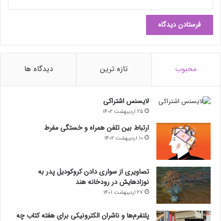
مقاله‌های مرتبط:
نتیجه‌ی کار دستگاهی منحصربه‌فرد است که نوستالژی را با تجربه‌ای
شاعرانه ترکیب می‌کند. فرآیند ساخت و نمونه‌ی نهایی را می‌توانید در
کانال یوتیوب تئو زد. وی. شامپیون به‌نام Rootkid مشاهده کنید.
حتما بخوانید :
فورد با خودرو تندوتیز Mach-E به مسابقات
محبوب
تازه ترین
دیدگاه ها
نسکار می‌رود
لایسنس اشتراکی
25 اردیبهشت 1402
ارتباط بین تلفن همراه و خستگی مفرط
10 اردیبهشت 1402
تصاویری از سواری دادن کروکودیل پدر به
نوزادهایش در رودخانه هند
27 اردیبهشت 1401
پلتفرم‌ها و ناشران الکترونیکی برای هفته کتاب چه