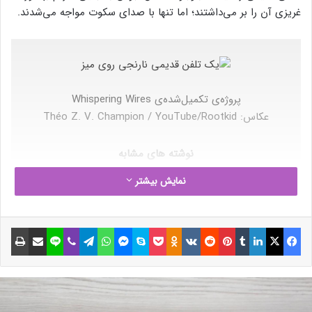
غریزی آن را بر می‌داشتند؛ اما تنها با صدای سکوت مواجه می‌شدند.
پروژه‌ی تکمیل‌شده‌ی Whispering Wires
عکاس: Théo Z. V. Champion / YouTube/Rootkid
نوشته های مشابه
نمایش بیشتر
عربستان در سال ۲۰۲۵ میزبان اولین
المپیک بازی‌های الکترونیکی خواهد
فیسبوک
ایکس
لینکداین
تامبلر
پینتریست
Reddit
VKontakte
Odnoklassniki
پاکت
اسکایپ
مسنجر
واتس آپ
تلگرام
وایبر
لاین
اشتراک گذاری با ایمیل
چاپ
بود
24 تیر 1403
اسکرین‌شات‌هایی از افکت محو
(Blur) در رابط کاربری One UI 7