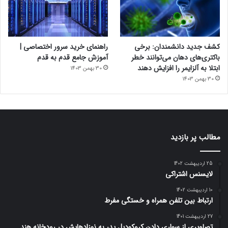
کشف جدید دانشمندان: برخی
راهنمای خرید سرور اختصاصی |
باکتری‌های دهان می‌توانند خطر
آموزش جامع قدم به قدم
ابتلا به آلزایمر را افزایش دهند
30 بهمن 1403
30 بهمن 1403
مطالب پر بازدید
25 اردیبهشت 1402
لایسنس اشتراکی
10 اردیبهشت 1402
ارتباط بین تلفن همراه و خستگی مفرط
27 اردیبهشت 1401
تصاویری از سواری دادن کروکودیل پدر به نوزادهایش در رودخانه هند