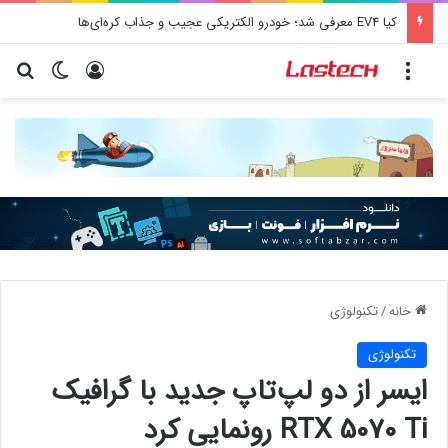
کشف جدید دانشمندان: برخی باکتری‌های دهان می‌توانند خطر ابتلا به آلزایمر را افزایش دهند
منو
ورود
تغییر پو
جس
خانه
/
تکنولوژی
تکنولوژی
ایسر از دو لپ‌تاپ جدید با گرافیک
RTX 5070 Ti رونمایی کرد