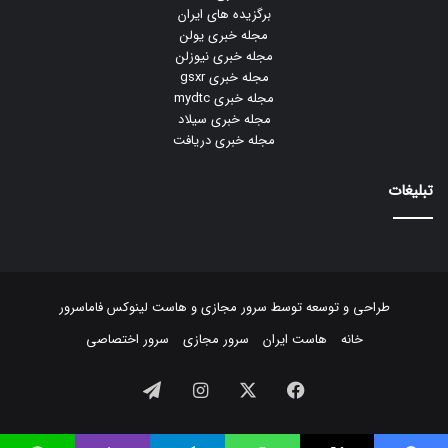
برگزیده های ایران
مجله خبری یولن
مجله خبری نیوزلن
مجله خبری gsxr
مجله خبری mydtc
مجله خبری سیلاد
مجله خبری دریافت
تبلیغات
طراحی و توسعه توسط
سرور مجازی
و
هاست لینوکس
فاماسرور
خانه
هاست ایران
سرور مجازی
سرور اختصاصی
فیسبوک
ایکس
اینستاگرام
تلگرام