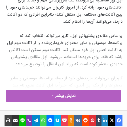
اپل روز سه‌شنبه بی‌سروصدا یک به‌روزرسانی مهم و جدید برای
اکانت‌های خود ارائه کرد. از امروز، کاربران می‌توانند خریدهای خود را
بین اکانت‌های مختلف اپل منتقل کنند؛ بنابراین افرادی که دو اکانت
دارند، می‌توانند آن‌ها را ادغام کنند.
براساس مقاله‌ی پشتیبانی اپل، کاربر می‌تواند انتخاب کند که
برنامه‌ها، موسیقی و سایر محتوای خریداری‌شده را از اکانت دوم اپل
به اکانت اصلی اپل خود منتقل کند. اکانت دوم ممکن است اکانتی
باشد که فقط برای خریدها استفاده می‌شود. اپل مقاله‌ی پشتیبانی
جدیدی منتشر کرده است که روند این انتقال را توضیح می‌دهد.
کاربران می‌توانند خریدهای خود از جمله برنامه‌ها، موسیقی و سایر
محتواها را از یک اپل آیدی، که اخیراً به اپل اکانت تغییر نام پیدا
کرده، به اپل اکانت دیگر منتقل کنند. طبیعی است که این انتقال تنها
نمایش بیشتر
تحت شرایط خاصی انجام می‌شود. اگر اکانت اپل ندارید می‌توانید از
طریق آموزش ساخت اپل اکانت، اکانت جدید ایجاد کنید.
فیسبوک
ایکس
لینکداین
تامبلر
پینتریست
Reddit
VKontakte
Odnoklassniki
پاکت
اسکایپ
مسنجر
واتس آپ
تلگرام
وایبر
لاین
اشتراک گذاری با ایمیل
چاپ
برای انتقال محتوا بین اکانت‌های اپل، اول از همه، کاربران باید