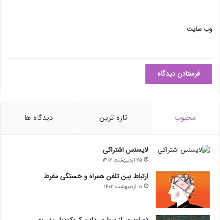
ن
ا
ض
ا
وب‌ سایت
ف
ه
ک
ن
ی
د
محبوب
تازه ترین
دیدگاه ها
لایسنس اشتراکی
25 اردیبهشت 1402
ارتباط بین تلفن همراه و خستگی مفرط
10 اردیبهشت 1402
تصاویری از سواری دادن کروکودیل پدر به