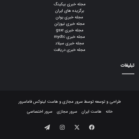
مجله خبری بیکینگ
برگزیده های ایران
مجله خبری یولن
مجله خبری نیوزلن
مجله خبری gsxr
مجله خبری mydtc
مجله خبری سیلاد
مجله خبری دریافت
تبلیغات
طراحی و توسعه توسط
سرور مجازی
و
هاست لینوکس
فاماسرور
خانه
هاست ایران
سرور مجازی
سرور اختصاصی
فیسبوک
ایکس
اینستاگرام
تلگرام