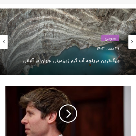
اطمینان حاصل کنند که با هردو اکانت اپل خود وارد یک آیفون یا
آیپد شده‌اند. اکانت دومی که خریدها در آن انجام شده است باید در
تنظیمات «مدیا و خرید» (Media & Purchases) وارد شده باشد، در
حالی که اکانت اصلی باید در iCloud وارد شده باشد. اپل اشاره
می‌کند که اکانت دومی که خریدها در آن هستند نمی‌تواند عضو یک
عمومی
گروه (Family Sharing) دیگر باشد.
29 بهمن 1403
بزرگ‌ترین دریاچه آب گرم زیرزمینی جهان در آلبانی
نوشته های مشابه
کشف شد
یک مطالعه: رانندگی تاکسی‌های
رباتیک از انسان‌ها ایمن‌تر است
پ
1 دی 1403
ا
نه! ویندوز ۱۱ قرار نیست روی
س
خ
سخت‌افزارهای پشتیبانی‌نشده نصب
س
شود
م
24 آذر 1403
آ
ل