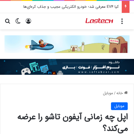
کشف جدید دانشمندان: برخی باکتری‌های دهان می‌توانند خطر ابتلا به آلزایمر را افزایش دهند
منو
ورود
تغییر پو
جس
خانه
/
موبایل
موبایل
اپل چه زمانی آیفون تاشو را عرضه
می‌کند؟