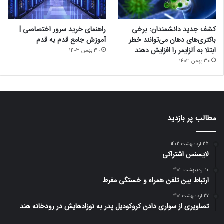
کشف جدید دانشمندان: برخی
راهنمای خرید سرور اختصاصی |
باکتری‌های دهان می‌توانند خطر
آموزش جامع قدم به قدم
ابتلا به آلزایمر را افزایش دهند
30 بهمن 1403
30 بهمن 1403
مطالب پر بازدید
25 اردیبهشت 1402
لایسنس اشتراکی
10 اردیبهشت 1402
ارتباط بین تلفن همراه و خستگی مفرط
27 اردیبهشت 1401
تصاویری از سواری دادن کروکودیل پدر به نوزادهایش در رودخانه هند