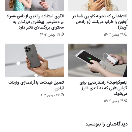
ت
ی
ر
ف
ا
و
اشتباهاتی که تجربه کاربری شما در
الگوی استفاده والدین از تلفن همراه
س
ن
آیفون را خراب می‌کنند (و راه‌حل
بر دسترسی بیشتری فرزندان به
ت
۱
آن‌ها)
محتوای بزرگسالان تاثیر دارد
؟
۳
29 بهمن 1403
29 بهمن 1403
؛
۲
۸
ی
ا
۹
۶
د
اینفوگرافیک/ راهکارهایی‌ برای
تعدیل قیمت‌ها با آزادسازی واردات
ر
گوشی‌هایی که به کندی شارژ
آیفون
ص
می‌شوند
27 بهمن 1403
د
29 بهمن 1403
دیدگاهتان را بنویسید