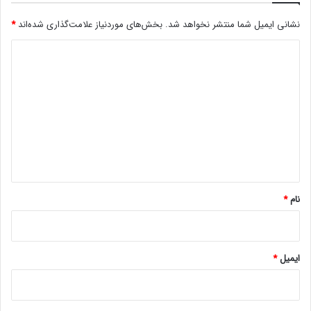
ن
نشانی ایمیل شما منتشر نخواهد شد.
بخش‌های موردنیاز علامت‌گذاری شده‌اند
*
ب
ه
د
د
ل
ی
ی
د
ل
گ
ن
ق
ا
ض
ه
ق
و
*
ا
نام
*
ن
ی
ن
G
ایمیل
*
D
P
R