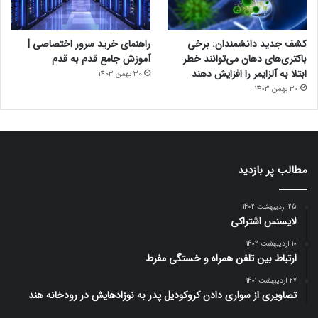
کشف جدید دانشمندان: برخی
راهنمای خرید سرور اختصاصی |
باکتری‌های دهان می‌توانند خطر
آموزش جامع قدم به قدم
ابتلا به آلزایمر را افزایش دهند
30 بهمن 1403
30 بهمن 1403
مطالب پر بازدید
25 اردیبهشت 1402
لایسنس اشتراکی
10 اردیبهشت 1402
ارتباط بین تلفن همراه و خستگی مفرط
27 اردیبهشت 1401
تصاویری از سواری دادن کروکودیل پدر به نوزادهایش در رودخانه هند