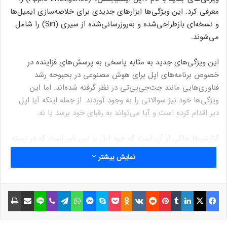
معرفی کرد. این ویژگی‌ها ابزارهای جدیدی برای خلاصه‌سازی ایمیل‌ها
و نسخه‌ای بازطراحی‌شده و به‌روزرسانی‌شده از سیری (Siri) را شامل
می‌شوند.
این ویژگی‌های جدید به مثابه پاسخی به پرسش‌های فزاینده در
خصوص برنامه‌های اپل برای هوش مصنوعی در بحبوحه رشد
فناوری‌هایی مانند چت‌جی‌پی‌تی در نظر گرفته شده‌اند. اما این
ویژگی‌ها خود نیز سوالاتی را به وجود آوردند. از جمله اینکه آیا اپل
دیر اقدام کرده است و آیا می‌تواند به رقبای خود برسد یا نه.
گزارش‌ها حاکی از آن است که خود اپل بر این باور است که در زمینه
فناوری‌هایی مانند مدل‌های زبانی بزرگ، که زیربنای چت‌جی‌پی‌تی و
نمایش بیشتر
تجربیات مشابه به شمار می‌روند، حدود دو سال از رقبا عقب است.
زمانی که اپل ماه گذشته آیفون ۱۶ خود را معرفی کرد، به‌شدت به
ویژگی‌های اپل اینتلیجنس تکیه کرد‌ــ اما این ابزارها هنوز به
فیسبوک
ایکس
لینکداین
تامبلر
پینتریست
Reddit
VKontakte
Odnoklassniki
پاکت
اسکایپ
مسنجر
واتس آپ
تلگرام
وایبر
لاین
اشتراک گذاری با ایمیل
چاپ
گوشی‌‌ها نرسیده‌اند.
اکنون کوک گفته است که سرعت اپل در ارائه این ویژگی‌ها مهم