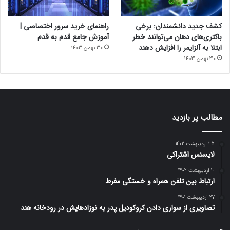
کشف جدید دانشمندان: برخی
راهنمای خرید سرور اختصاصی |
باکتری‌های دهان می‌توانند خطر
آموزش جامع قدم به قدم
ابتلا به آلزایمر را افزایش دهند
30 بهمن 1403
30 بهمن 1403
مطالب پر بازدید
25 اردیبهشت 1402
لایسنس اشتراکی
10 اردیبهشت 1402
ارتباط بین تلفن همراه و خستگی مفرط
27 اردیبهشت 1401
تصاویری از سواری دادن کروکودیل پدر به نوزادهایش در رودخانه هند