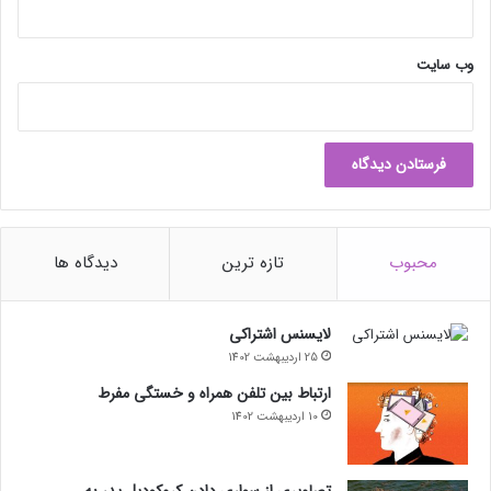
ا
ی
ش
وب‌ سایت
گ
ر
ر
ا
ا
ن
ت
خ
محبوب
تازه ترین
دیدگاه ها
ا
ب
م
لایسنس اشتراکی
ی‌
25 اردیبهشت 1402
ک
ن
ارتباط بین تلفن همراه و خستگی مفرط
د
10 اردیبهشت 1402
تصاویری از سواری دادن کروکودیل پدر به