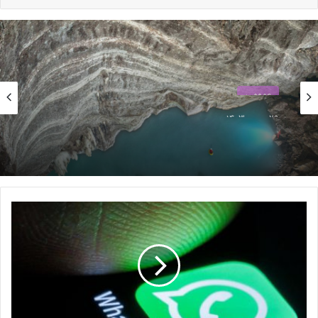
دولت آمریکا از دادگاه درخواست کرد که گوگل را از عقد قرارداد با اپل،
در میان محدودیت‌های دیگر، منع کند و این امر هزینه‌ی زیادی برای
اپل خواهد داشت. برای مثال، در سال ۲۰۲۲، گوگل ۲۰ میلیارد دلار به
اپل پرداخت کرد.
عمومی
نوشته های مشابه
29 بهمن 1403
بزرگ‌ترین دریاچه آب گرم زیرزمینی جهان در آلبانی
انجمن تجارت الکترونیک تهران:
کشف شد
دریافت مالیات بر ارزش افزوده از
تاکسی‌های اینترنتی، غیرقانونی
است
ب
14 اردیبهشت 1403
ا
ق
عرضه بازی Assassin’s Creed
ا
Shadows بار دیگر به‌تأخیر افتاد
ب
ل
21 دی 1403
ی
ت