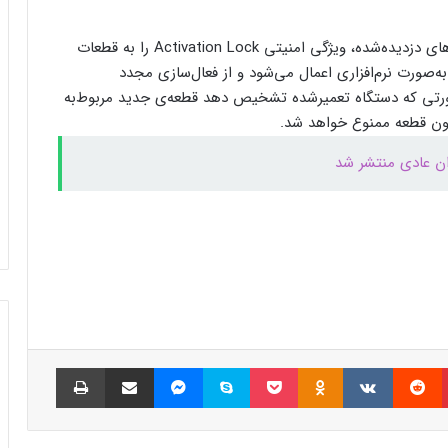
مخفی دریافت کرد
اپل اعلام کرد برای جلوگیری از جداسازی قطعات آیفون‌های دزدیده‌شده، ویژگی امنیتی Activation Lock را به قطعات
بیشتر مواد با حرارت‌دادن نرم می‌شوند؛ پس
د داد. Activation Lock هم‌اکنون به‌صورت نرم‌افزاری اعمال می‌شود و از فعال‌سازی مجدد
چرا تخم مرغ سفت می‌شود؟
ورتی که دستگاه تعمیرشده تشخیص دهد قطعه‌ی جدید مربوط‌به
مایکروسافت پشتیبانی از پردازنده‌های نسل ۱۰
اینتل را در ویندوز Windows 11 24H2 کنار
گذاشت؛ پایانی بر عصر کامت‌لیک
نسل جدید مانیتور استودیو دیسپلی اپل سال
۲۰۲۶ از راه می‌رسد؛ گزارش بلومبرگ
همراه اول | مودم‌های رومیزی 5G انتخاب اول
گیمرها، محتواسازان و کسب‌وکارها
پینتریست
Reddit
VKontakte
Odnoklassniki
پاکت
اسکایپ
مسنجر
اشتراک گذاری با ایمیل
چاپ
کالابرگ الکترونیک ۱۰ اسفند به ۷ دهک
کم‌درآمد ارائه می‌شود