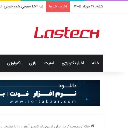
شنبه, 17 مرداد 1405
کیا EV4 معرفی شد؛ خودرو الکتریکی عجیب و جذاب کره‌ای‌ها
آخرین خبرها
خانه
اخبار تکنولوژی
امنيت
بازی
تکنولوژی
خانه
/
عمومی
/
اپل برای اولین بار، تعمیر آیفون را با قطعات 