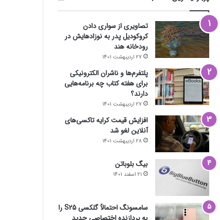
تصاویری از سواری دادن
کروکودیل پدر به نوزادهایش در
رودخانه هند
27 اردیبهشت 1401
پلتفرم‌ها و ناشران الکترونیکی
برای هفته کتاب چه برنامه‌هایی
دارند؟
27 اردیبهشت 1401
افزایش قیمت کرایه تاکسی‌های
آنلاین لغو شد
28 اردیبهشت 1401
بیگ بلوباتن
21 اسفند 1401
سامسونگ احتمالاً گلکسی S25 را
به پردازنده اختصاصی جدید