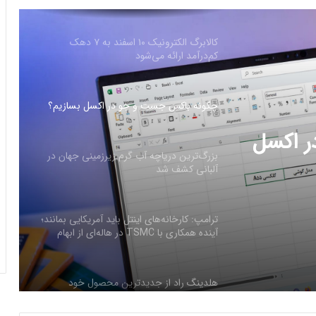
چگونه باکس جست و جو در اکسل بسازیم؟
بزرگ‌ترین دریاچه آب گرم زیرزمینی جهان در
آلبانی کشف شد
رزمینی
ترامپ: کارخانه‌های اینتل باید آمریکایی بمانند؛
آینده همکاری با TSMC در هاله‌ای از ابهام
هلدینگ راد از جدیدترین محصول خود
 اکسل
رونمایی کرد
فرم‌ور باتری در گوشی‌های شیائومی با
سیستم‌عامل HyperOS 2.0 به‌روزرسانی
مخفی دریافت کرد