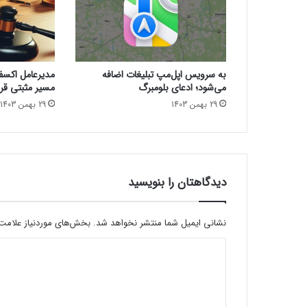
ر
ت
ب
ا
ط
به سرویس اپل‌مپ تبلیغات اضافه
مدیرعامل اکسفین
م
می‌شود؛ ادعای بلومبرگ
مسیر مثبتی قرا
ا
29 بهمن 1403
29 بهمن 1403
ه
و
ا
ر
ه‌
ا
دیدگاهتان را بنویسید
ی
د
و
نشانی ایمیل شما منتشر نخواهد شد.
بخش‌های موردنیاز علامت‌
ط
د
ر
ف
ی
ه
د
و