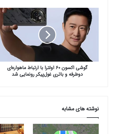
گ
و
ش
ی
ا
ک
س
و
ن
گوشی اکسون ۶۰ اولترا با ارتباط ماهواره‌ای
۶
۰
دوطرفه و باتری غول‌پیکر رونمایی شد
ا
و
ل
ت
ر
نوشته های مشابه
ا
ب
ا
ا