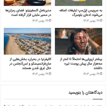
ن
ن
د
گ
به سرویس اپل‌مپ تبلیغات اضافه
مدیرعامل اکسفینیتو:‌ فضای رمزارزها
ی
ل
می‌شود؛ ادعای بلومبرگ
در مسیر مثبتی قرار گرفته است
گ
ا
29 بهمن 1403
29 بهمن 1403
ر
پ
ی
ل
ا
ا
س
ج
ت
ر
ا
ش
د
بیشتر اروپایی‌ها احتمالاً تا کمتر از
کالیفرنیا در بحران؛ بخش‌هایی از
!
سه‌هزار سال پیش پوست تیره
سان‌فرانسیسکو و لس‌آنجلس در
داشتند
حال غرق شدن هستند
29 بهمن 1403
29 بهمن 1403
دیدگاهتان را بنویسید