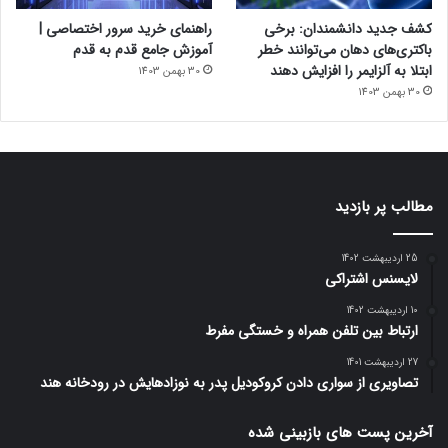
کشف جدید دانشمندان: برخی
راهنمای خرید سرور اختصاصی |
باکتری‌های دهان می‌توانند خطر
آموزش جامع قدم به قدم
ابتلا به آلزایمر را افزایش دهند
30 بهمن 1403
30 بهمن 1403
مطالب پر بازدید
25 اردیبهشت 1402
لایسنس اشتراکی
10 اردیبهشت 1402
ارتباط بین تلفن همراه و خستگی مفرط
27 اردیبهشت 1401
تصاویری از سواری دادن کروکودیل پدر به نوزادهایش در رودخانه هند
آخرین پست های بازبینی شده