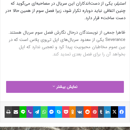
استیلر
، یکی از دست‌اندکاران این سریال در مصاحبه‌ای می‌گوید که
چنین اتفاقی نباید دوباره تکرار شود، زیرا فصل سوم از همین حالا «در
دست ساخت» قرار دارد.
ظاهرا جمعی از نویسندگان درحال نگارش فصل سوم سریال هستند.
Severance یکی از معدود سریال‌های اپل تی‌وی پلاس است که در
بین عموم مخاطبان محبوبیت پیدا کرد و تعجبی ندارد که اپل
بخواهد آن را برای فصل بعدی تمدید کند.
نمایش بیشتر
فیسبوک
ایکس
لینکداین
تامبلر
پینتریست
Reddit
VKontakte
Odnoklassniki
پاکت
اسکایپ
مسنجر
واتس آپ
تلگرام
وایبر
لاین
اشتراک گذاری با ایمیل
چاپ