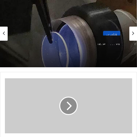
وزنشان را از دست دادند، در حالی که این رقم در گروه مصرف‌کننده
دارونما فقط ۱۰ درصد بودــ و میزان کاهش خطر حمله قلبی، سکته
مغزی یا نارسایی قلبی در بیماران، فارغ از اینکه وزن از دست داده
بودند یا نه، یکسان بود.
فناوری
29 بهمن 1403
نوشته های مشابه
روش جدید برای ثبت چندین ترابایت‌ داده
چت‌بات هوش مصنوعی سلیزفورس
به نام Agentforce عرضه شد
I
15 آبان 1403
b
همکاری متا با دولت‌ها برای تقویت
i
s
امنیت ملی از طریق هوش مصنوعی
P
26 آبان 1403
a
i
n
پژوهشگران در ماه اوت دریافتند که سماگلوتاید خطر حمله قلبی یا
t