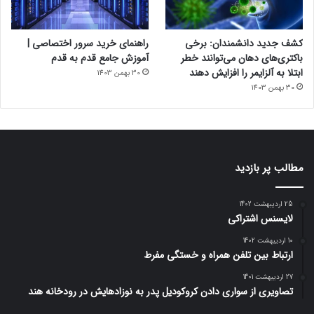
کشف جدید دانشمندان: برخی
راهنمای خرید سرور اختصاصی |
باکتری‌های دهان می‌توانند خطر
آموزش جامع قدم به قدم
ابتلا به آلزایمر را افزایش دهند
30 بهمن 1403
30 بهمن 1403
مطالب پر بازدید
25 اردیبهشت 1402
لایسنس اشتراکی
10 اردیبهشت 1402
ارتباط بین تلفن همراه و خستگی مفرط
27 اردیبهشت 1401
تصاویری از سواری دادن کروکودیل پدر به نوزادهایش در رودخانه هند