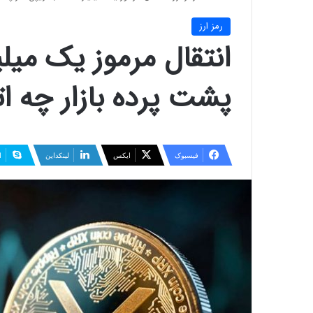
رمز ارز
پشت پرده بازار چه ات
فیسبوک
ایکس
لینکداین
ا