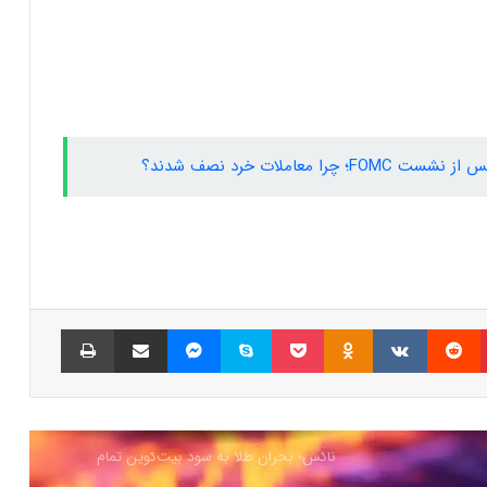
کنترل مردم با چیپ‌های مغزی حقیقت دارد؟
ایلان ماسک در تلاش‌ برای کاهش قدرت
SEC؛ ریپل در کانون توجه بازار قرار گرفت!
عاملات خرد نصف شدند؟
ریزش ۷۶ درصدی تپ‌سواپ در اولین روز
معاملات! آیا بازگشتی در کار است؟
درخواست ایلان ماسک برای بررسی فورت
ناکس؛ بحران طلا به سود بیت‌کوین تمام
می‌شود؟
پینتریست
Reddit
VKontakte
Odnoklassniki
پاکت
اسکایپ
مسنجر
اشتراک گذاری با ایمیل
چاپ
سرمایه‌گذاران سازمانی در حال انباشت کاردانو!
نشانه‌ای از تغییر روند قیمت ADA؟
شمارش معکوس برای راه‌اندازی پای نتورک؛