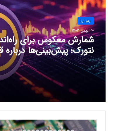
رمز ارز
30 بهمن 1403
ترامپ برای نجات میم‌کوی
دلاری
ا
ف