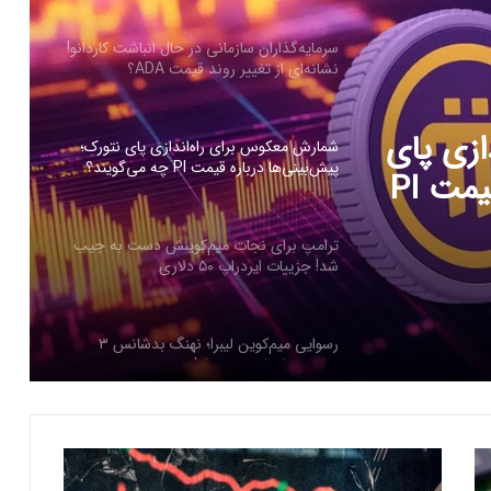
پیش‌بینی‌ها درباره قیمت PI چه می‌گویند؟
ترامپ برای نجات میم‌کوینش دست به جیب
شد! جزییات ایردراپ ۵۰ دلاری
نش دست
به جیب شد! جزییات ایردراپ ۵۰
رسوایی میم‌کوین لیبرا؛ نهنگ بدشانس ۳
میلیون دلار از دست داد!
رکود کم‌سابقه در بازار بیت‌کوین؛ حرکت بعدی
قیمت همه را غافلگیر خواهد کرد!
جهش ناگهانی توکن هایپ با راه‌اندازی
HyperEVM؛ صعود به ۳۰ دلار نزدیک است؟
ب
ح
ارسال پیام هشداردهنده با سوزاندن اتریوم؛