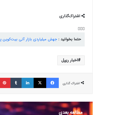
اشتراک‌گذاری
حتما بخوانید :
جهش میلیاردی بازار آتی بیت‌کوین پس از نشست FOMC؛ چرا م
اخبار ریپل
فیسبوک
ایکس
لینکداین
تامبلر
اشتراک گذاری
مطالعه بعدی