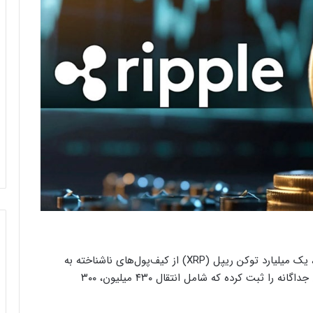
براساس داده‌های پلتفرم ویل آلرت (Whale Alert)، یک میلیارد توکن ریپل (XRP) از کیف‌پول‌های ناشناخته به
ریپل منتقل شده است. این سرویس چهار تراکنش جداگانه را ثبت کرده که شامل انتقال ۴۳۰ میلیون، ۳۰۰