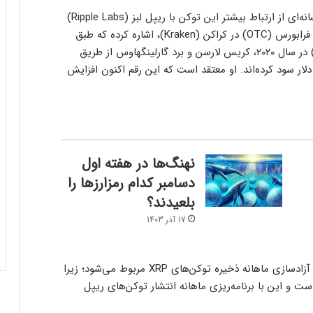
برخی از منتقدان ریپل، این انتقال‌ها را به‌عنوان نشانه‌ای از ارتباط بیشتر این توکن با ریپل لبز (Ripple Labs)
می‌بینند. چوتیکا چو، رئیس بخش معاملات آپشن فرابورس (OTC) در کراکن (Kraken)، اشاره کرده که طبق
شکایت سازمان بورس و اوراق بهادار آمریکا (SEC) در سال ۲۰۲۰، کریس لارسن و برد گارلینگهاوس از طریق
‌ها به معامله‌گران خرد ۶۰۰ میلیون دلار سود کرده‌اند. او معتقد است که این رقم اکنون افزایش
نهنگ‌ها در هفته اول
دسامبر کدام رمزارزها را
بلعیدند؟
17 آذر 1403
برخی دیگر بر این باورند که این انتقال‌ها به فرآیند آزادسازی ماهانه ذخیره توکن‌های XRP مربوط می‌شود؛ زیرا
ت و این با برنامه‌ریزی ماهانه انتشار توکن‌های ریپل