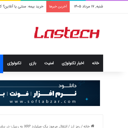
شنبه, 17 مرداد 1405
خرید بیمه: سنتی یا آنلاین؟ 
آخرین خبرها
خانه
اخبار تکنولوژی
امنيت
بازی
تکنولوژی
خانه
/
رمز ارز
/
انتقال مرموز یک میلیارد XRP به ریپل؛ در پشت پرده بازار چه اتفاقی می‌افتد؟