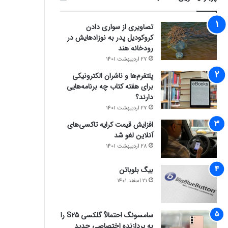
تصاویری از سواری دادن
کروکودیل پدر به نوزادهایش در
رودخانه هند
27 اردیبهشت 1401
پلتفرم‌ها و ناشران الکترونیکی
برای هفته کتاب چه برنامه‌هایی
دارند؟
27 اردیبهشت 1401
افزایش قیمت کرایه تاکسی‌های
آنلاین لغو شد
28 اردیبهشت 1401
بیگ بلوباتن
21 اسفند 1401
سامسونگ احتمالاً گلکسی S25 را
به پردازنده اختصاصی جدید