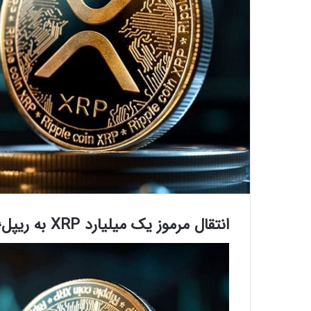
انتقال مرموز یک میلیارد XRP به ریپل؛ در پشت پرده بازار چه اتفاقی می‌افتد؟