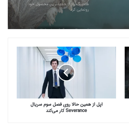
رونمایی کرد
فرم‌ور باتری در گوشی‌های شیائومی با
سیستم‌عامل HyperOS 2.0 به‌روزرسانی
مخفی دریافت کرد
ا
بیشتر مواد با حرارت‌دادن نرم می‌شوند؛ پس
پ
چرا تخم مرغ سفت می‌شود؟
ل
ا
ز
مایکروسافت پشتیبانی از پردازنده‌های نسل ۱۰
ه
اینتل را در ویندوز Windows 11 24H2 کنار
م
گذاشت؛ پایانی بر عصر کامت‌لیک
ی
ن
اپل از همین حالا روی فصل سوم سریال
نسل جدید مانیتور استودیو دیسپلی اپل سال
ح
۲۰۲۶ از راه می‌رسد؛ گزارش بلومبرگ
ا
Severance کار می‌کند
ل
ا
ر