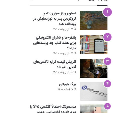
تصاویری از سواری دادن
کروکودیل پدر به نوزادهایش در
رودخانه هند
27 اردیبهشت 1401
پلتفرم‌ها و ناشران الکترونیکی
برای هفته کتاب چه برنامه‌هایی
دارند؟
27 اردیبهشت 1401
افزایش قیمت کرایه تاکسی‌های
آنلاین لغو شد
28 اردیبهشت 1401
بیگ بلوباتن
21 اسفند 1401
سامسونگ احتمالاً گلکسی S25 را
به پردازنده اختصاصی جدید