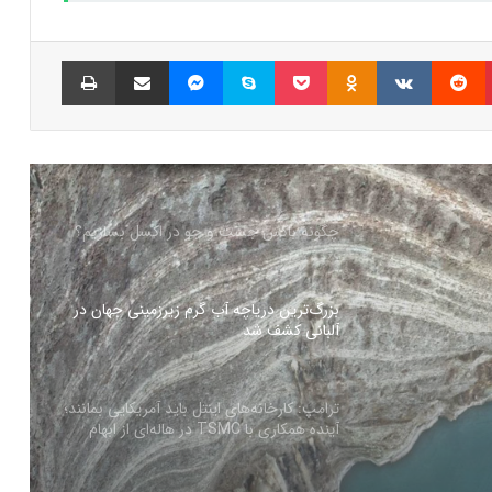
همراه اول | مودم‌های رومیزی 5G انتخاب اول
گیمرها، محتواسازان و کسب‌وکارها
پینتریست
Reddit
VKontakte
Odnoklassniki
پاکت
اسکایپ
مسنجر
اشتراک گذاری با ایمیل
چاپ
کالابرگ الکترونیک ۱۰ اسفند به ۷ دهک
کم‌درآمد ارائه می‌شود
چگونه باکس جست و جو در اکسل بسازیم؟
بزرگ‌ترین دریاچه آب گرم زیرزمینی جهان در
آلبانی کشف شد
رزمینی
ترامپ: کارخانه‌های اینتل باید آمریکایی بمانند؛
آینده همکاری با TSMC در هاله‌ای از ابهام
هلدینگ راد از جدیدترین محصول خود