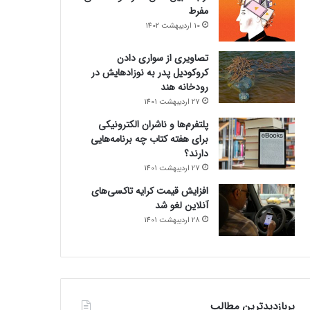
مفرط
10 اردیبهشت 1402
تصاویری از سواری دادن
کروکودیل پدر به نوزادهایش در
رودخانه هند
27 اردیبهشت 1401
پلتفرم‌ها و ناشران الکترونیکی
برای هفته کتاب چه برنامه‌هایی
دارند؟
27 اردیبهشت 1401
افزایش قیمت کرایه تاکسی‌های
آنلاین لغو شد
28 اردیبهشت 1401
پربازدیدترین مطالب