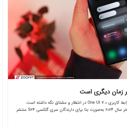
سامسونگ طی چند ماه گذشته، طرفداران خود را برای رابط کاربری One UI 7.0 در انتظار و مشتاق نگه داشته است.
جدیدترین نسخه‌ی One UI، بر پایه‌ی اندروید ۱۵، در اواخر سال ۲۰۲۴ به‌صورت بتا برای دارندگان سری گلکسی S24 منتشر