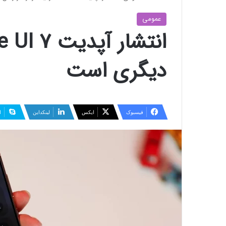
عمومی
دیگری است
فیسبوک
ایکس
لینکداین
ا