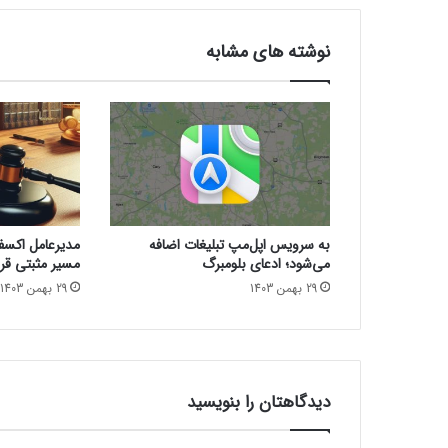
ی
و
نوشته های مشابه
س
ر
گ
ر
م‌
ک
ن
ن
د
به سرویس اپل‌مپ تبلیغات اضافه
مدیرعامل اکسفین
ه
می‌شود؛ ادعای بلومبرگ
مسیر مثبتی قرا
B
29 بهمن 1403
29 بهمن 1403
l
o
o
d
b
o
دیدگاهتان را بنویسید
r
n