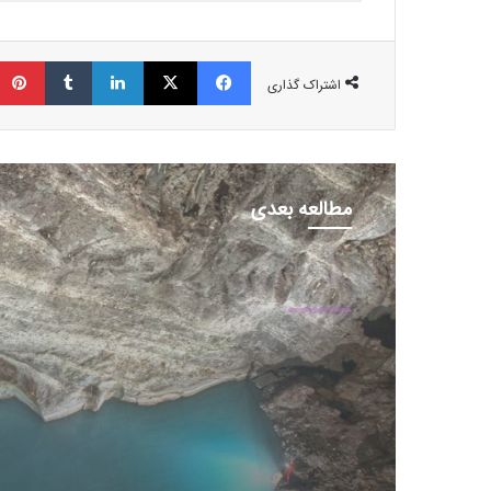
فیسبوک
ایکس
لینکداین
تامبلر
اشتراک گذاری
مطالعه بعدی
عمومی
29 بهمن 1403
بزرگ‌ترین دریاچه آب گرم زی
جهان در آلبانی کشف شد