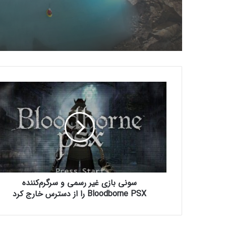
س
و
ن
ی
ب
ا
ز
ی
غ
سونی بازی غیر رسمی و سرگرم‌کننده
ی
ر
Bloodborne PSX را از دسترس خارج کرد
ر
س
م