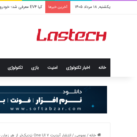
یکشنبه, 18 مرداد 1405
کیا EV4 معرفی شد؛ خودرو الکتریکی عجیب و جذاب کره‌ای‌ها
آخرین خبرها
خانه
اخبار تکنولوژی
امنيت
بازی
تکنولوژی
خانه
/
عمومی
/
انتشار آپدیت One UI 7 نزدیک‌تر از هر زمان دیگری است