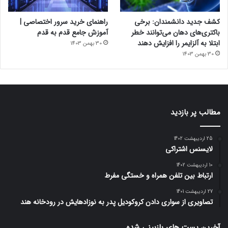
کشف جدید دانشمندان: برخی
راهنمای خرید سرور اختصاصی |
باکتری‌های دهان می‌توانند خطر
آموزش جامع قدم به قدم
ابتلا به آلزایمر را افزایش دهند
30 بهمن 1403
30 بهمن 1403
مطالب پر بازدید
25 اردیبهشت 1402
لایسنس اشتراکی
10 اردیبهشت 1402
ارتباط بین تلفن همراه و خستگی مفرط
27 اردیبهشت 1401
تصاویری از سواری دادن کروکودیل پدر به نوزادهایش در رودخانه هند
آخرین پست های بازبینی شده