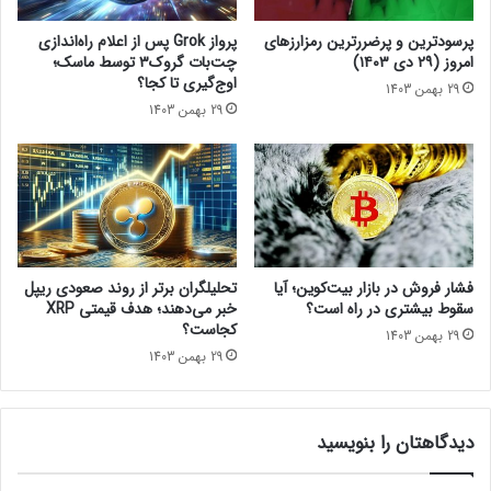
ز
ه
ل
ا
اشتراک‌گذاری
پرسودترین و پرضررترین رمزارزهای
پرواز Grok پس از اعلام راه‌اندازی
ه‌
ی
امروز (۲۹ دی ۱۴۰۳)
چت‌بات گروک۳ توسط ماسک؛
ز
س
اوج‌گیری تا کجا؟
29 بهمن 1403
د
ر
29 بهمن 1403
گ
م
ا
ا
اخبار کوتاه
ن
ی
ت
ه‌
ر
گ
ک
ذ
ی
ا
ه
ر
فشار فروش در بازار بیت‌کوین؛ آیا
تحلیلگران برتر از روند صعودی ریپل
!
ی
سقوط بیشتری در راه است؟
خبر می‌دهند؛ هدف قیمتی XRP
ا
کجاست؟
29 بهمن 1403
ز
29 بهمن 1403
ش
ی
ب
دیدگاهتان را بنویسید
ا
ا
ی