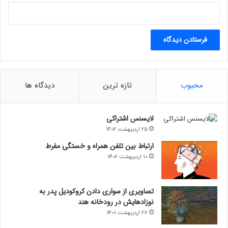
حتما بخوانید :
رونمایی اپل از اپلیکیشن Apple Invites برای
مدیریت دعوت‌نامه‌های دیجیتال
بیماری آلزایمر
محبوب
تازه ترین
دیدگاه ها
لایسنس اشتراکی
25 اردیبهشت 1402
ارتباط بین تلفن همراه و خستگی مفرط
10 اردیبهشت 1402
تصاویری از سواری دادن کروکودیل پدر به
نوزادهایش در رودخانه هند
27 اردیبهشت 1401