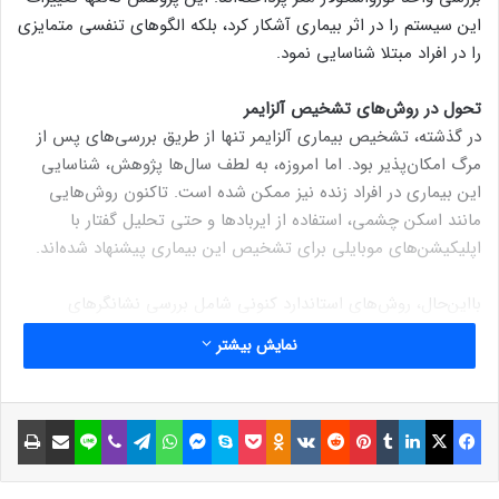
این سیستم را در اثر بیماری آشکار کرد، بلکه الگوهای تنفسی متمایزی
را در افراد مبتلا شناسایی نمود.
تحول در روش‌های تشخیص آلزایمر
در گذشته، تشخیص بیماری آلزایمر تنها از طریق بررسی‌های پس از
مرگ امکان‌پذیر بود. اما امروزه، به لطف سال‌ها پژوهش، شناسایی
این بیماری در افراد زنده نیز ممکن شده است. تاکنون روش‌هایی
مانند اسکن چشمی، استفاده از ایربادها و حتی تحلیل گفتار با
اپلیکیشن‌های موبایلی برای تشخیص این بیماری پیشنهاد شده‌اند.
بااین‌حال، روش‌های استاندارد کنونی شامل بررسی نشانگرهای
پروتئین آمیلوئید در مایع مغزی-نخاعی (CSF) یا اسکن توموگرافی با
نمایش بیشتر
انتشار پوزیترون (PET) هستند. اما استخراج CSF فرآیندی تهاجمی
است و اسکن PET نیز هزینه بالایی دارد.
علاوه بر این، اگرچه تشکیل پلاک‌های ناشی از تجمع پروتئین
فیسبوک
ایکس
لینکداین
تامبلر
پینتریست
Reddit
VKontakte
Odnoklassniki
پاکت
اسکایپ
مسنجر
واتس آپ
تلگرام
وایبر
لاین
اشتراک گذاری با ایمیل
چاپ
آمیلوئید یکی از ویژگی‌های بارز آلزایمر محسوب می‌شود، اما شکست
داروهای متعددی که بر این پروتئین‌ها تمرکز دارند، نشان می‌دهد که
احتمالاً این پروتئین‌ها علت اصلی بیماری نیستند.