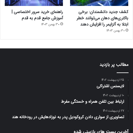
کشف جدید دانشمندان: برخی
راهنمای خرید سرور اختصاصی |
باکتری‌های دهان می‌توانند خطر
آموزش جامع قدم به قدم
ابتلا به آلزایمر را افزایش دهند
30 بهمن 1403
30 بهمن 1403
مطالب پر بازدید
25 اردیبهشت 1402
لایسنس اشتراکی
10 اردیبهشت 1402
ارتباط بین تلفن همراه و خستگی مفرط
27 اردیبهشت 1401
تصاویری از سواری دادن کروکودیل پدر به نوزادهایش در رودخانه هند
آخرین پست های بازبینی شده