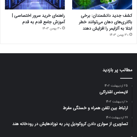
کشف جدید دانشمندان: برخی
راهنمای خرید سرور اختصاصی |
باکتری‌های دهان می‌توانند خطر
آموزش جامع قدم به قدم
ابتلا به آلزایمر را افزایش دهند
30 بهمن 1403
30 بهمن 1403
مطالب پر بازدید
25 اردیبهشت 1402
لایسنس اشتراکی
10 اردیبهشت 1402
ارتباط بین تلفن همراه و خستگی مفرط
27 اردیبهشت 1401
تصاویری از سواری دادن کروکودیل پدر به نوزادهایش در رودخانه هند