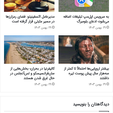
ت
ح
ا
ه
منبع : زومیت
ر
ا
مجله خبری lastech
به سرویس اپل‌مپ تبلیغات اضافه
مدیرعامل اکسفینیتو:‌ فضای رمزارزها
گ
ن
می‌شود؛ ادعای بلومبرگ
در مسیر مثبتی قرار گرفته است
و
ت
29 بهمن 1403
29 بهمن 1403
گ
خ
فناوری
کسب و کار
هوش مصنوعی
ل
ا
پ
ب
ل
»
ی
ا
ا
پ
س
ل
ت
د
بیشتر اروپایی‌ها احتمالاً تا کمتر از
کالیفرنیا در بحران؛ بخش‌هایی از
و
ر
سه‌هزار سال پیش پوست تیره
سان‌فرانسیسکو و لس‌آنجلس در
ر
آ
داشتند
حال غرق شدن هستند
ا
ی
29 بهمن 1403
29 بهمن 1403
س
ف
ت
و
ن
دیدگاهتان را بنویسید
ا
ن