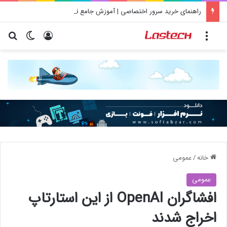
راهنمای خرید سرور اختصاصی | آموزش جامع قدم به قدم
منو
ورود
تغییر پو
جس
خانه
/
عمومی
عمومی
افشاگران OpenAI از این استارتاپ
اخراج شدند