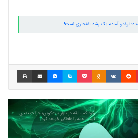
سرمایه‌گذاران سازمانی در حال انباشت کاردانو!
نشانه‌ای از تغییر روند قیمت ADA؟
‌شده؛ اوندو آماده یک رشد انفجاری است!
شمارش معکوس برای راه‌اندازی پای نتورک؛
پیش‌بینی‌ها درباره قیمت PI چه می‌گویند؟
ترامپ برای نجات میم‌کوینش دست به جیب
شد! جزییات ایردراپ ۵۰ دلاری
پینتریست
Reddit
VKontakte
Odnoklassniki
پاکت
اسکایپ
مسنجر
اشتراک گذاری با ایمیل
چاپ
رسوایی میم‌کوین لیبرا؛ نهنگ بدشانس ۳
میلیون دلار از دست داد!
رکود کم‌سابقه در بازار بیت‌کوین؛ حرکت بعدی
قیمت همه را غافلگیر خواهد کرد!