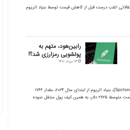
تقالاتی اغلب درست قبل از کاهش قیمت توسط بنیاد اتریوم
رابین‌هود، متهم به
پولشویی رمزارزی شد؟!
13 مرداد 1401
طبق داده‌های پلتفرم تحلیلی اسپات‌آن‌چین (Spotonchain)، بنیاد اتریوم از ابتدای سال ۲۰۲۴، مقدار ۱۷۶۶
توکن ETH را در ازای ۴.۸۱ میلیون توکن DAI، با قیمت متوسط ۲۷۲۵ دلار، به همین کیف پول منتقل نموده