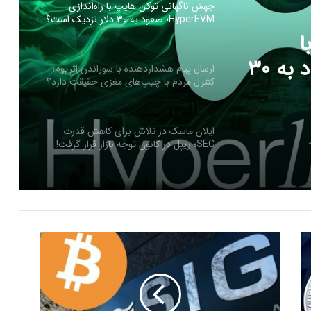
جهش ناگهانی توکن هایپ با راه‌اندازی
HyperEVM؛ صعود به ۳۰ دلار نزدیک است؟
ا
راه‌اندازی HyperEVM؛ صعود به ۳۰
ارسال پیام هشداردهنده با سوزاندن اتریوم؛
کنترل مردم با چیپ‌های مغزی حقیقت دارد؟
ایلان ماسک در تلاش‌ برای کاهش قدرت
SEC؛ ریپل در کانون توجه بازار قرار گرفت!
ریزش ۷۶ درصدی تپ‌سواپ در اولین روز
معاملات! آیا بازگشتی در کار است؟
س
ی
درخواست ایلان ماسک برای بررسی فورت
گ
ناکس؛ بحران طلا به سود بیت‌کوین تمام
می‌شود؟
ن
ا