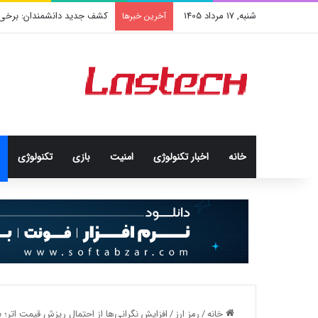
شنبه, 17 مرداد 1405
کشف جدید دانشمندان: برخی باک
آخرین خبرها
خانه
اخبار تکنولوژی
امنيت
بازی
تکنولوژی
خانه
/
رمز ارز
/
افزایش نگرانی‌ها از احتمال ریزش قیمت اتر؛ بنیاد اتریوم هزا