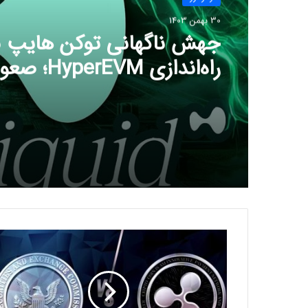
30 بهمن 1403
جهش ناگهانی توکن هایپ ب
دلار نزدیک است؟
ا
س
ت
ی
ب