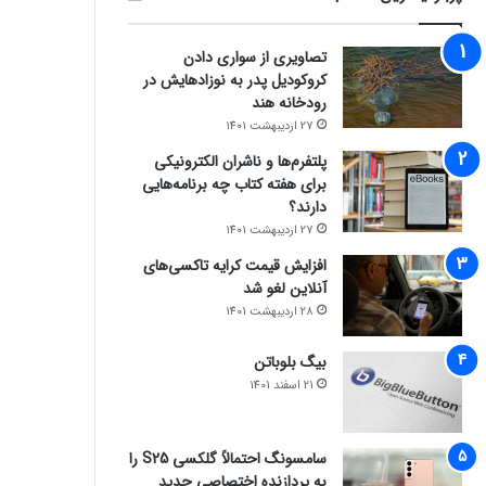
تصاویری از سواری دادن
کروکودیل پدر به نوزادهایش در
رودخانه هند
27 اردیبهشت 1401
پلتفرم‌ها و ناشران الکترونیکی
برای هفته کتاب چه برنامه‌هایی
دارند؟
27 اردیبهشت 1401
افزایش قیمت کرایه تاکسی‌های
آنلاین لغو شد
28 اردیبهشت 1401
بیگ بلوباتن
21 اسفند 1401
سامسونگ احتمالاً گلکسی S25 را
به پردازنده اختصاصی جدید