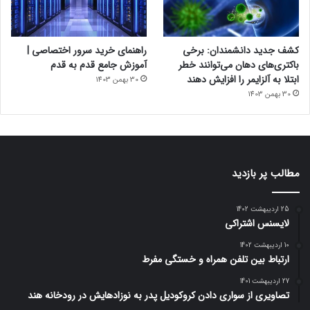
کشف جدید دانشمندان: برخی
راهنمای خرید سرور اختصاصی |
باکتری‌های دهان می‌توانند خطر
آموزش جامع قدم به قدم
ابتلا به آلزایمر را افزایش دهند
30 بهمن 1403
30 بهمن 1403
مطالب پر بازدید
25 اردیبهشت 1402
لایسنس اشتراکی
10 اردیبهشت 1402
ارتباط بین تلفن همراه و خستگی مفرط
27 اردیبهشت 1401
تصاویری از سواری دادن کروکودیل پدر به نوزادهایش در رودخانه هند