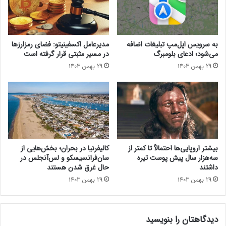
ف
و
ت
ن
ن
S
د
E
به سرویس اپل‌مپ تبلیغات اضافه
مدیرعامل اکسفینیتو:‌ فضای رمزارزها
؛
4
می‌شود؛ ادعای بلومبرگ
در مسیر مثبتی قرار گرفته است
ر
ا
29 بهمن 1403
29 بهمن 1403
و
پ
ن
ل
م
«
ا
ه
ی
م
ی
ی
د
ن
ر
ه
بیشتر اروپایی‌ها احتمالاً تا کمتر از
کالیفرنیا در بحران؛ بخش‌هایی از
M
ف
سه‌هزار سال پیش پوست تیره
سان‌فرانسیسکو و لس‌آنجلس در
W
ت
داشتند
حال غرق شدن هستند
C
ه
29 بهمن 1403
29 بهمن 1403
2
»
0
ر
2
و
5
دیدگاهتان را بنویسید
ن