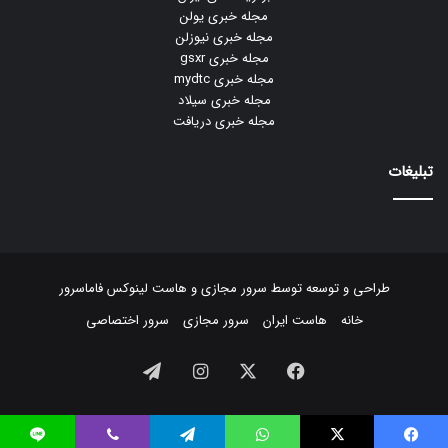
مجله خبری یولن
مجله خبری نیوزلن
مجله خبری gsxr
مجله خبری mydtc
مجله خبری سیلاد
مجله خبری دریافت
تبلیغات
طراحی و توسعه توسط
سرور مجازی
و
هاست لینوکس
فاماسرور
خانه
هاست ایران
سرور مجازی
سرور اختصاصی
فیسبوک
ایکس
اینستاگرام
تلگرام