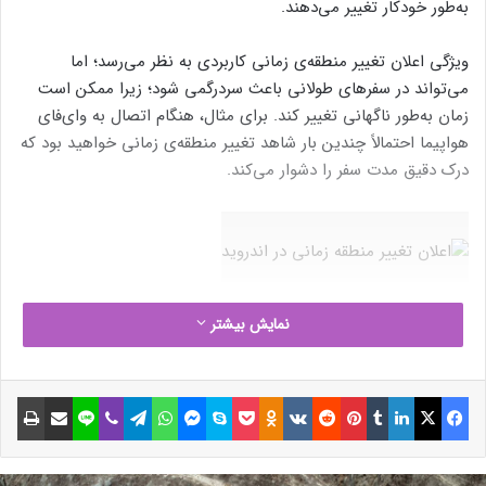
به‌طور خودکار تغییر می‌دهند.
ویژگی اعلان تغییر منطقه‌ی زمانی کاربردی به نظر می‌رسد؛ اما
می‌تواند در سفرهای طولانی باعث سردرگمی شود؛ زیرا ممکن است
زمان به‌طور ناگهانی تغییر کند. برای مثال، هنگام اتصال به وای‌فای
هواپیما احتمالاً چندین بار شاهد تغییر منطقه‌ی زمانی خواهید بود که
درک دقیق مدت سفر را دشوار می‌کند.
نوشته های مشابه
نمایش بیشتر
بخش خصوصی در آستانه انقلاب
فیسبوک
ایکس
لینکداین
تامبلر
پینتریست
Reddit
VKontakte
Odnoklassniki
پاکت
اسکایپ
مسنجر
واتس آپ
تلگرام
وایبر
لاین
اشتراک گذاری با ایمیل
چاپ
انرژی؛ آیا ۲۰۲۵ سال همجوشی
هسته‌ای است؟
9 بهمن 1403