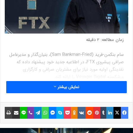
زمان مطالعه:
2
دقیقه
سام بنکمن-فرید (Sam Bankman-Fried)، بنیان‌گذار و مدیرعامل
صرافی پیشروی FTX، در اطلاعیه جدید خود پیشنهاد داده که
نقدینگی اولیه مورد نیاز برای مشتریان صرافی و کارگزاری
ورشکسته Voyager Digital را ارائه کند.
چندی پیش در ۲۸ ژوئن، وی گفته بود که برخی از شرکت‌های ارز
نمایش بیشتر
دیجیتال ورشکسته شده‌اند، ولی اعلام نمی‌کنند. او همچنین
هشدار داده بود که ورشکستگی‌های بیشتری در راه است.
سخنان مدیرعامل صرافی FTX به حقیقت پیوست؛ زیرا
فیسبوک
ایکس
لینکداین
تامبلر
پینتریست
Reddit
VKontakte
Odnoklassniki
پاکت
اسکایپ
مسنجر
واتس آپ
تلگرام
وایبر
لاین
اشتراک گذاری با ایمیل
چاپ
شرکت‌های بیشتری به مشکلات مالی مبتلا شدند. شرکت
وام‌دهی Celsius در نهایت در کنار Three Arrows Capital و
Voyager Digital برای جلوگیری از ورشکستگی اقدام کرد.