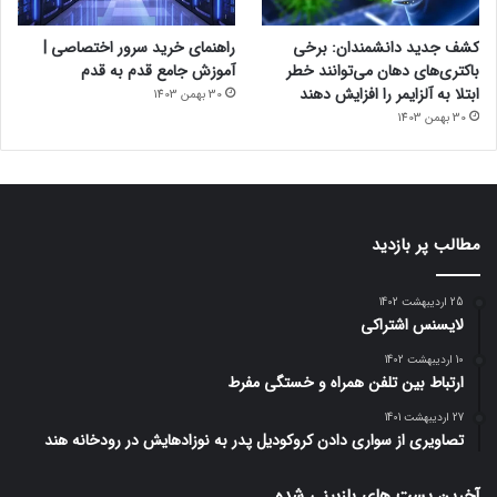
کشف جدید دانشمندان: برخی
راهنمای خرید سرور اختصاصی |
باکتری‌های دهان می‌توانند خطر
آموزش جامع قدم به قدم
ابتلا به آلزایمر را افزایش دهند
30 بهمن 1403
30 بهمن 1403
مطالب پر بازدید
25 اردیبهشت 1402
لایسنس اشتراکی
10 اردیبهشت 1402
ارتباط بین تلفن همراه و خستگی مفرط
27 اردیبهشت 1401
تصاویری از سواری دادن کروکودیل پدر به نوزادهایش در رودخانه هند
آخرین پست های بازبینی شده