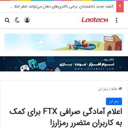
کشف جدید دانشمندان: برخی باکتری‌های دهان می‌توانند خطر ابتلا به آلزایمر را افزایش دهند
منو
ورود
تغییر پو
جس
خانه
/
رمز ارز
رمز ارز
اعلام آمادگی صرافی FTX برای کمک
به کاربران متضرر رمزارز!