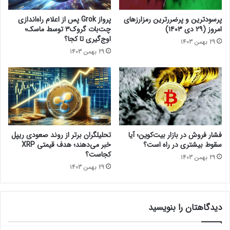
ش
اخبار کوتاه
ق
پرسودترین و پرضررترین رمزارزهای
پرواز Grok پس از اعلام راه‌اندازی
ی
امروز (۲۹ دی ۱۴۰۳)
چت‌بات گروک۳ توسط ماسک؛
م
اوج‌گیری تا کجا؟
29 بهمن 1403
ت
29 بهمن 1403
ب
ی
ت
ک
و
ی
ن
!
فشار فروش در بازار بیت‌کوین؛ آیا
تحلیلگران برتر از روند صعودی ریپل
سقوط بیشتری در راه است؟
خبر می‌دهند؛ هدف قیمتی XRP
کجاست؟
29 بهمن 1403
29 بهمن 1403
دیدگاهتان را بنویسید