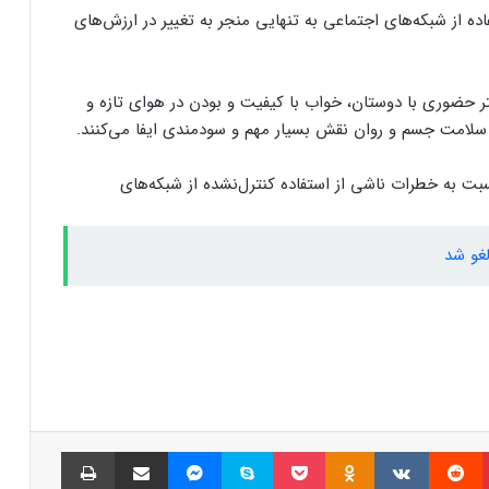
۶ نکته مهم برای حفظ امنیت شخصی در
ه از شبکه‌های اجتماعی به تنهایی منجر به تغییر در ارزش‌های
رسانه‌های اجتماعی
شتر حضوری با دوستان، خواب با کیفیت و بودن در هوای تازه و
آیا واقعا تیک‌تاک در آمریکا سانسور می‌شود؟
 سلامت جسم و روان نقش بسیار مهم و سودمندی ایفا می‌کنند.
ت به خطرات ناشی از استفاده کنترل‌نشده از شبکه‌های
رقبای جدید تیک‌تاک در Bluesky؛ دنیای
ویدیوهای کوتاه در حال تغییر است
غو شد
یوتیوب قابلیت “صدای ثابت” را عرضه کرد
آغاز تحقیقات از ایکس به اتهام سوگیری
الگوریتمی
پینتریست
Reddit
VKontakte
Odnoklassniki
پاکت
اسکایپ
مسنجر
اشتراک گذاری با ایمیل
چاپ
ترفند تیک‌تاک برای دور زدن محدودیت
اندروید