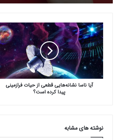
آ
ی
ا
ن
ا
س
ا
ن
ش
آیا ناسا نشانه‌هایی قطعی از حیات فرازمینی
ا
ن
پیدا کرده است؟
ه‌
ه
ا
ی
ی
نوشته های مشابه
ق
ط