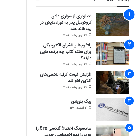
تصاویری از سواری دادن
کروکودیل پدر به نوزادهایش در
رودخانه هند
27 اردیبهشت 1401
پلتفرم‌ها و ناشران الکترونیکی
برای هفته کتاب چه برنامه‌هایی
دارند؟
27 اردیبهشت 1401
افزایش قیمت کرایه تاکسی‌های
آنلاین لغو شد
28 اردیبهشت 1401
بیگ بلوباتن
21 اسفند 1401
سامسونگ احتمالاً گلکسی S25 را
به پردازنده اختصاصی جدید