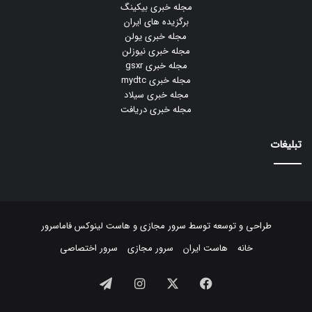
مجله خبری بیکینگ
برگزیده های ایران
مجله خبری یولن
مجله خبری نیوزلن
مجله خبری gsxr
مجله خبری mydtc
مجله خبری سیلاد
مجله خبری دریافت
تبلیغات
طراحی و توسعه توسط
سرور مجازی
و
هاست لینوکس
فاماسرور
خانه
هاست ایران
سرور مجازی
سرور اختصاصی
فیسبوک
ایکس
اینستاگرام
تلگرام