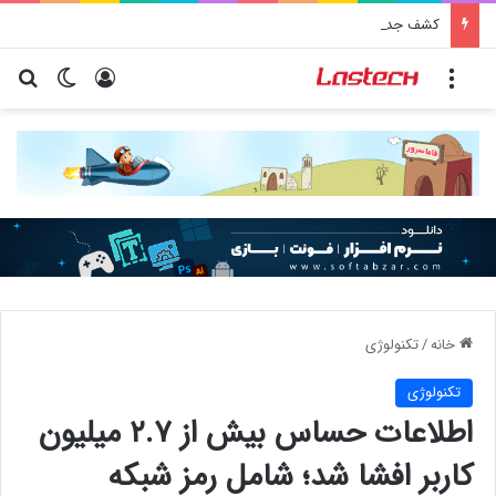
کشف جدید دانشمندان: برخی باکتری‌های دهان می‌توانند خطر ابتلا به آلزایمر را افزایش دهند
منو
ورود
تغییر پو
جس
خانه
/
تکنولوژی
تکنولوژی
اطلاعات حساس بیش از ۲.۷ میلیون
کاربر افشا شد؛ شامل رمز شبکه