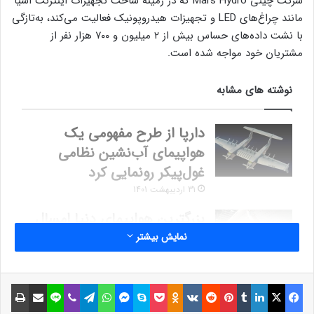
شرکت چینی Mars Hydro که در زمینه ساخت تجهیزات اینترنت اشیا
مانند چراغ‌های LED و تجهیزات هیدروپونیک فعالیت می‌کند، به‌تازگی
با نشت داده‌های حساس بیش از ۲ میلیون و ۷۰۰ هزار نفر از
مشتریان خود مواجه شده است.
نوشته های مشابه
دارپا از طرح مفهومی یک
هواپیمای آب‌نشین نظامی
غول‌پیکر رونمایی کرد
31 اردیبهشت 1401
بزرگترین هواپیمای دنیا امسال
یک وسیله نقلیه هایپرسونیک را
نمایش بیشتر
به پرواز درمی‌آورد
11 خرداد 1401
فیسبوک
ایکس
لینکداین
تامبلر
پینتریست
Reddit
VKontakte
Odnoklassniki
پاکت
اسکایپ
مسنجر
واتس آپ
تلگرام
وایبر
لاین
اشتراک گذاری با ایمیل
چاپ