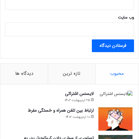
وب‌ سایت
محبوب
تازه ترین
دیدگاه ها
لایسنس اشتراکی
25 اردیبهشت 1402
ارتباط بین تلفن همراه و خستگی مفرط
10 اردیبهشت 1402
تصاویری از سواری دادن کروکودیل پدر به