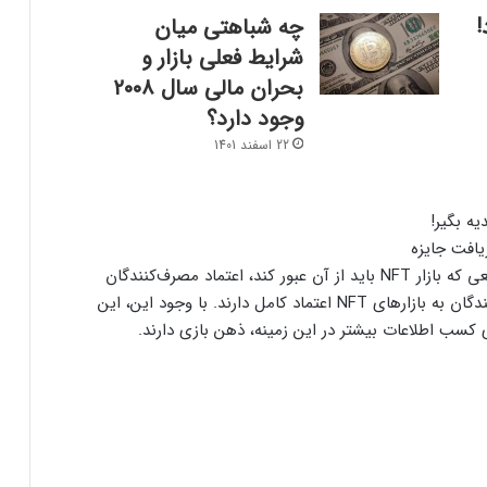
!
چه شباهتی میان
شرایط فعلی بازار و
بحران مالی سال ۲۰۰۸
وجود دارد؟
ارسال پیام هشداردهنده با سوزاندن اتریوم؛
22 اسفند 1401
کنترل مردم با چیپ‌های مغزی حقیقت دارد؟
ایلان ماسک در تلاش‌ برای کاهش قدرت
SEC؛ ریپل در کانون توجه بازار قرار گرفت!
یافت جایزه
یک مطالعه‌ جدید نشان داده است که یکی از موانعی که بازار NFT باید از آن عبور کند، اعتماد مصرف‌کنندگان
است. طبق نظرسنجی‌ها، تنها ۱۵ درصد از پاسخ‌دهندگان به بازارهای NFT اعتماد کامل دارند. با وجود این، این
ریزش ۷۶ درصدی تپ‌سواپ در اولین روز
سب اطلاعات بیشتر در این زمینه‌، ‌ذهن بازی دارند.
معاملات! آیا بازگشتی در کار است؟
درخواست ایلان ماسک برای بررسی فورت
ناکس؛ بحران طلا به سود بیت‌کوین تمام
می‌شود؟