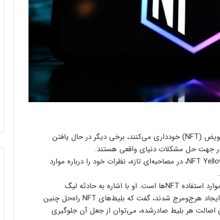
در حالی که عده‌ای از پذیرش توکن‌های غیرقابل تعویض (NFT) خودداری می‌کنند، برخی دیگر در حال یافتن
 در جهت حل مشکلات دنیای واقعی هستند.
در همین راستا، جاش کاتز، مدیرعامل بازار NFT YellowHeart، در مصاحبه‌ای تازه، نظرات خود را درباره‌ موارد
به گفته‌ی کاتز، خرید بلیط، یکی از قانع‌کننده‌ترین موارد استفاده‌ NFTها است. او با اشاره به حادثه‌ لیگ
قهرمانان اروپا در پاریس که بلیط‌های تقلبی باعث ایجاد هرج‌ومرج شدند، گفت که بلیط‌های NFT راه‌حل چنین
ای اصالت هر بلیط صادرشده، می‌توان از جعل آن جلوگیری