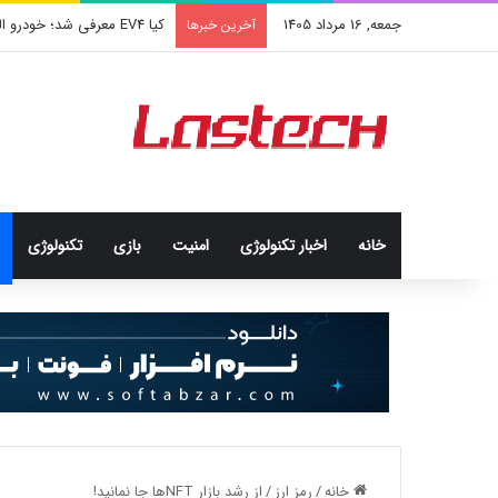
جمعه, 16 مرداد 1405
کیا EV4 معرفی شد؛ خودرو الکتریکی عجیب و جذاب کره‌ای‌ها
آخرین خبرها
خانه
اخبار تکنولوژی
امنيت
بازی
تکنولوژی
خانه
/
رمز ارز
/
از رشد بازار NFTها جا نمانید!