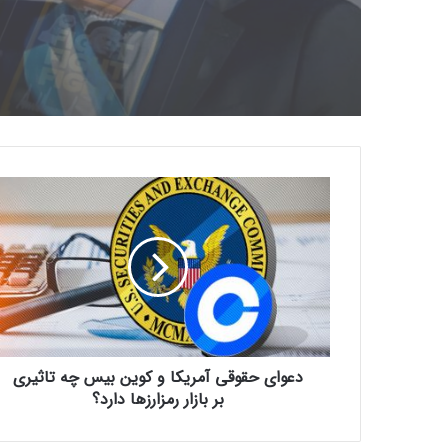
د
ع
و
ا
ی
ح
ق
و
ق
دعوای حقوقی آمریکا و کوین بیس چه تاثیری
ی
آ
بر بازار رمزارزها دارد؟
م
ر