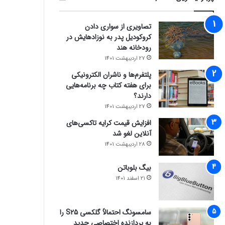
تصاویری از سواری دادن
کروکودیل پدر به نوزادهایش در
رودخانه هند
27 اردیبهشت 1401
پلتفرم‌ها و ناشران الکترونیکی
برای هفته کتاب چه برنامه‌هایی
دارند؟
27 اردیبهشت 1401
افزایش قیمت کرایه تاکسی‌های
آنلاین لغو شد
28 اردیبهشت 1401
بیگ بلوباتن
21 اسفند 1401
سامسونگ احتمالاً گلکسی S25 را
به پردازنده اختصاصی جدید