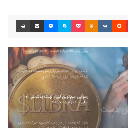
سرمایه‌گذاران سازمانی در حال انباشت کاردانو!
نشانه‌ای از تغییر روند قیمت ADA؟
پینتریست
Reddit
VKontakte
Odnoklassniki
پاکت
اسکایپ
مسنجر
اشتراک گذاری با ایمیل
چاپ
شمارش معکوس برای راه‌اندازی پای نتورک؛
پیش‌بینی‌ها درباره قیمت PI چه می‌گویند؟
ترامپ برای نجات میم‌کوینش دست به جیب
شد! جزییات ایردراپ ۵۰ دلاری
رسوایی میم‌کوین لیبرا؛ نهنگ بدشانس ۳
میلیون دلار از دست داد!
ز دست
رکود کم‌سابقه در بازار بیت‌کوین؛ حرکت بعدی
قیمت همه را غافلگیر خواهد کرد!