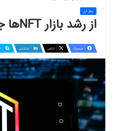
رمز ارز
از رشد بازار NFTها جا نمانید!
فیسبوک
ایکس
لینکداین
ا