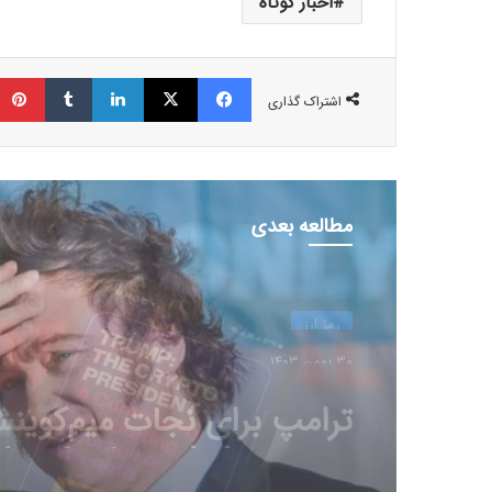
اخبار کوتاه
فیسبوک
ایکس
لینکداین
تامبلر
اشتراک گذاری
مطالعه بعدی
رمز ارز
30 بهمن 1403
رسوایی میم‌کوین لیبرا؛ نهنگ
بدشانس ۳ میلیون دلار ا
داد!