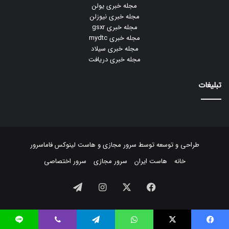
مجله خبری یولن
مجله خبری نیوزلن
مجله خبری gsxr
مجله خبری mydtc
مجله خبری سیلاد
مجله خبری دریافت
تبلیغات
طراحی و توسعه توسط
سرور مجازی
و
هاست لینوکس
فاماسرور
خانه
هاست ایران
سرور مجازی
سرور اختصاصی
فیسبوک
ایکس
اینستاگرام
تلگرام