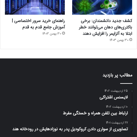
کشف جدید دانشمندان: برخی
راهنمای خرید سرور اختصاصی |
باکتری‌های دهان می‌توانند خطر
آموزش جامع قدم به قدم
ابتلا به آلزایمر را افزایش دهند
30 بهمن 1403
30 بهمن 1403
مطالب پر بازدید
25 اردیبهشت 1402
لایسنس اشتراکی
10 اردیبهشت 1402
ارتباط بین تلفن همراه و خستگی مفرط
27 اردیبهشت 1401
تصاویری از سواری دادن کروکودیل پدر به نوزادهایش در رودخانه هند