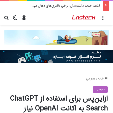
کشف جدید دانشمندان: برخی باکتری‌های دهان می‌توانند خطر ابتلا به آلزایمر را افزایش دهند
منو
ورود
تغییر پو
جس
خانه
/
عمومی
عمومی
ازاین‌پس برای استفاده از ChatGPT
Search به اکانت OpenAI نیاز