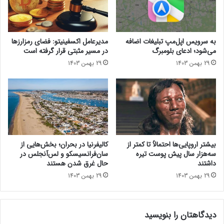
ه
ک
ت
و
ا
ن
م
ا
به سرویس اپل‌مپ تبلیغات اضافه
مدیرعامل اکسفینیتو:‌ فضای رمزارزها
ر
د
می‌شود؛ ادعای بلومبرگ
در مسیر مثبتی قرار گرفته است
گ
ر
29 بهمن 1403
29 بهمن 1403
ف
د
ا
ر
ص
ا
ل
پ
ه
ا
د
س
ا
ت
ر
و
بیشتر اروپایی‌ها احتمالاً تا کمتر از
کالیفرنیا در بحران؛ بخش‌هایی از
م
ر
سه‌هزار سال پیش پوست تیره
سان‌فرانسیسکو و لس‌آنجلس در
»
آ
داشتند
حال غرق شدن هستند
مقاله‌های مرتبط
ی
29 بهمن 1403
29 بهمن 1403
ف
اعلامیه‌ی امروز درواقع آغاز رقابت مستقیم OpenAI با سلطه‌ی گوگل
و
در جستجوی اینترنتی محسوب می‌شود. بااین‌حال همچنان به‌نظر
ن
می‌رسد تمرکز اصلی این شرکت درحال‌حاضر، حفظ برتری نسبت‌به
دیدگاهتان را بنویسید
ر
رقبای نوظهوری مانند دیپ‌سیک است.