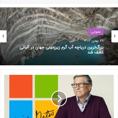
عمومی
عمومی
29 بهمن 1403
29 بهمن 1403
بزرگ‌ترین دریاچه آب گرم زیرزمینی جهان در آلبانی
کشف شد
ترامپ: کارخانه‌های اینتل باید آمریکایی بمانند؛ آینده
ب
همکاری با TSMC در هاله‌ای از ابهام
ی
ل
گ
ی
ت
س
: