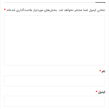
ؤ
ی
نشانی ایمیل شما منتشر نخواهد شد.
بخش‌های موردنیاز علامت‌گذاری شده‌اند
*
ت
هفته‌ی گذشته، OpenAI مدل جدیدی از هوش مصنوعی خود را
ش
معرفی کرد که قابلیت جدیدی به نام Deep Research را به ChatGPT
د
د
افزود و همچنین از لوگوی جدید خود رونمایی کرد.
ی
حتما بخوانید :
ظاهرا دیپ‌سیک اطلاعات کاربرانش را به
د
شرکت‌های تحریم‌شده چینی می‌دهد
گ
ا
ه
*
نام
*
ایمیل
*