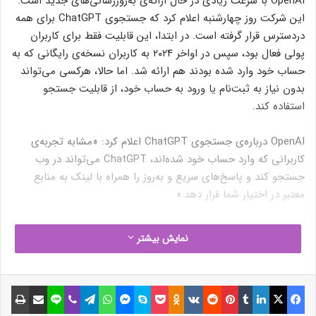
OpenAI با سرعت زیادی در حال ارائه‌ی به‌روزرسانی‌های جدید است.
این شرکت روز چهارشنبه اعلام کرد که جستجوی ChatGPT برای همه
دردسترس قرار گرفته است. در ابتدا، این قابلیت فقط برای کاربران
پولی فعال بود، سپس در اواخر ۲۰۲۴ به کاربران نسخه‌ی رایگانی که به
حساب خود وارد شده بودند هم ارائه شد. اما حالا، هرکسی می‌تواند
بدون نیاز به ثبت‌نام یا ورود به حساب خود، از قابلیت جستجو
استفاده کند.
OpenAI درباره‌ی جستجوی ChatGPT اعلام کرد: «مشابه تجربه‌ی
کاربرانی که وارد حساب خود شده‌اند، ChatGPT می‌تواند در وب
جستجو کند و پاسخ‌های سریع و به‌روز را همراه با لینک به منابع
معتبر در اختیار شما قرار دهد.»
نمایش بیشتر
فیسبوک
ایکس
لینکداین
تامبلر
پینتریست
Reddit
VKontakte
Odnoklassniki
پاکت
اسکایپ
مسنجر
واتس آپ
تلگرام
وایبر
لاین
اشتراک گذاری با ایمیل
چاپ