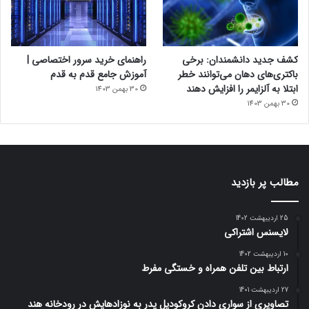
کشف جدید دانشمندان: برخی
راهنمای خرید سرور اختصاصی |
باکتری‌های دهان می‌توانند خطر
آموزش جامع قدم به قدم
ابتلا به آلزایمر را افزایش دهند
30 بهمن 1403
30 بهمن 1403
مطالب پر بازدید
25 اردیبهشت 1402
لایسنس اشتراکی
10 اردیبهشت 1402
ارتباط بین تلفن همراه و خستگی مفرط
27 اردیبهشت 1401
تصاویری از سواری دادن کروکودیل پدر به نوزادهایش در رودخانه هند