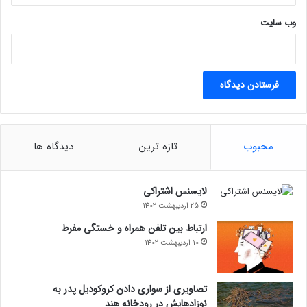
وب‌ سایت
محبوب
تازه ترین
دیدگاه ها
لایسنس اشتراکی
25 اردیبهشت 1402
ارتباط بین تلفن همراه و خستگی مفرط
10 اردیبهشت 1402
تصاویری از سواری دادن کروکودیل پدر به
نوزادهایش در رودخانه هند