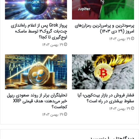
د
ش
ا
ق
ر
ی
د
م
پرسودترین و پرضررترین رمزارزهای
پرواز Grok پس از اعلام راه‌اندازی
»
ت
امروز (۲۹ دی ۱۴۰۳)
چت‌بات گروک۳ توسط ماسک؛
ک
پ
اوج‌گیری تا کجا؟
29 بهمن 1403
ه
ر
29 بهمن 1403
م
د
ع
ا
ا
ز
م
ن
ل
د
ه
ه‌
ا
ه
ک
ا
فشار فروش در بازار بیت‌کوین؛ آیا
تحلیلگران برتر از روند صعودی ریپل
ت
ی
سقوط بیشتری در راه است؟
خبر می‌دهند؛ هدف قیمتی XRP
ی
گ
کجاست؟
29 بهمن 1403
و
ر
29 بهمن 1403
ی
ا
ژ
ف
ن
ی
ت
ک