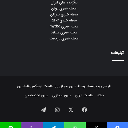
برگزیده های ایران
مجله خبری یولن
مجله خبری نیوزلن
مجله خبری gsxr
مجله خبری mydtc
مجله خبری سیلاد
مجله خبری دریافت
تبلیغات
طراحی و توسعه توسط
سرور مجازی
و
هاست لینوکس
فاماسرور
خانه
هاست ایران
سرور مجازی
سرور اختصاصی
فیسبوک
ایکس
اینستاگرام
تلگرام