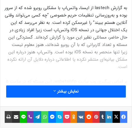
به گزارش lastech از ایسنا، واتس‌اپ با مشکلی روبرو شده که از سرور
بوده و به‌روزرسانی تنظیمات حریم خصوصی “چه کسی می‌تواند وقتی
آنلاین هستم ببیند” را غیرممکن کرده است. به نظر می‌رسد که این
یک اختلال جهانی در نسخه iOS واتس‌اپ است زیرا افراد زیادی در
حال حاضر، مسائلی نظیر این مورد را گزارش کرده‌اند. گستردگی این
مسئله و تعداد کاربرانی که با آن روبرو شده‌اند، هنوز معلوم نیست
زیرا تنها منحصر به نسخه iOS بوده است. واتس‌اپ هنوز درباره این
مشکل بیانیه‌ای منتشر نکرده یا اطلاعاتی درباره دلایل آن ارائه نکرده
است.
بر اساس پیگیری وب سایت wabetainfo، این مسئله که در ساعت ۵
و ۱۴ دقیقه به وقت ساعت جهانی، شناسایی شده بود، بالاخره در
نمایش بیشتر
ساعت ۷ و ۵۰ دقیقه به وقت ساعت جهانی، اصلاح شد تا کاربران
نسخه iOS بتوانند تنظیمات حریم خصوصی خود را برای “آنلاین
بودن”، به‌روزرسانی کنند.
فیسبوک
ایکس
لینکداین
تامبلر
پینتریست
Reddit
VKontakte
Odnoklassniki
پاکت
اسکایپ
مسنجر
واتس آپ
تلگرام
وایبر
لاین
اشتراک گذاری با ایمیل
چاپ
برای کاربرانی که حضور آنلاین خود در واتس‌اپ را مخفی کرده‌اند،