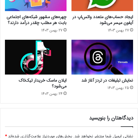
ش
ن
ا
ظ
ک
ی
ایجاد حساب‌های متعدد واتس‌اپ در
چهره‌های مشهور شبکه‌های اجتماعی
ن
م
آیفون میسر می‌شود
بابت هر مطلب چقدر درآمد دارند؟
ی
ا
27 بهمن 1403
27 بهمن 1403
د
ت
]
و
ا
ت
س‌
ا
پ
د
نمایش تبلیغات در تردز آغاز شد
ایلان ماسک خریدار تیک‌تاک
ر
می‌شود؟
25 بهمن 1403
ن
24 بهمن 1403
س
خ
ه
i
دیدگاهتان را بنویسید
O
S
نشانی ایمیل شما منتشر نخواهد شد.
بخش‌های موردنیاز علامت‌گذاری شده‌اند
*