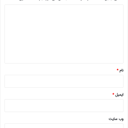
د
ی
د
گ
ا
ه
*
نام
*
ایمیل
*
وب‌ سایت