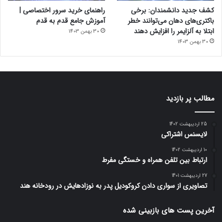
کشف جدید دانشمندان: برخی
راهنمای خرید سرور اختصاصی |
باکتری‌های دهان می‌توانند خطر
آموزش جامع قدم به قدم
ابتلا به آلزایمر را افزایش دهند
30 بهمن 1403
30 بهمن 1403
مطالب پر بازدید
25 اردیبهشت 1402
لایسنس اشتراکی
10 اردیبهشت 1402
ارتباط بین تلفن همراه و خستگی مفرط
27 اردیبهشت 1401
تصاویری از سواری دادن کروکودیل پدر به نوزادهایش در رودخانه هند
آخرین پست های بازبینی شده