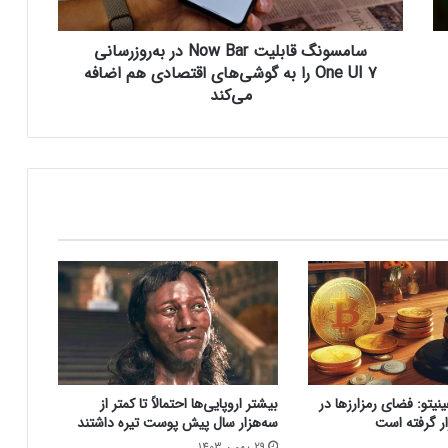
ق
ا
سامسونگ قابلیت Now Bar در به‌روزرسانی
کالابرگ الکترونیک ۱۰ اسفند به ۷ دهک
ب
کم‌درآمد ارائه می‌شود
ل
One UI 7 را به گوشی‌های اقتصادی هم اضافه
ی
می‌کند
ت
N
چگونه باکس جست و جو در اکسل بسازیم؟
o
w
B
بزرگ‌ترین دریاچه آب گرم زیرزمینی جهان در
a
آلبانی کشف شد
r
د
ر
ترامپ: کارخانه‌های اینتل باید آمریکایی بمانند؛
ب
آینده همکاری با TSMC در هاله‌ای از ابهام
ه‌
ر
و
ز
هلدینگ راد از جدیدترین محصول خود
یتو:‌ فضای رمزارزها در
بیشتر اروپایی‌ها احتمالاً تا کمتر از
ر
رونمایی کرد
ر گرفته است
سه‌هزار سال پیش پوست تیره داشتند
س
29 بهمن 1403