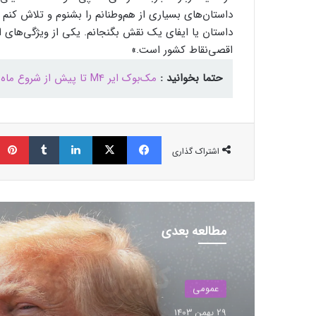
داستان‌های بسیاری از هم‌وطنانم را بشنوم و تلاش کنم 
داستان یا ایفای یک نقش بگنجانم. یکی از ویژگی‌های ا
اقصی‌نقاط کشور است.»
حتما بخوانید :
مک‌بوک ایر M4 تا پیش‌ از شروع ماه مارس معرفی می‌شود
فیسبوک
ایکس
لینکداین
تامبلر
اشتراک گذاری
مطالعه بعدی
عمومی
29 بهمن 1403