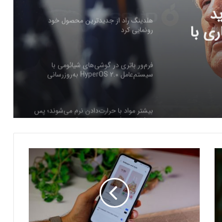
محصول
فرم‌ور باتری در گوشی‌های شیائومی با
سیستم‌عامل HyperOS 2.0 به‌روزرسانی
مخفی دریافت کرد
بیشتر مواد با حرارت‌دادن نرم می‌شوند؛ پس
چرا تخم مرغ سفت می‌شود؟
مایکروسافت پشتیبانی از پردازنده‌های نسل ۱۰
اینتل را در ویندوز Windows 11 24H2 کنار
گذاشت؛ پایانی بر عصر کامت‌لیک
س
نسل جدید مانیتور استودیو دیسپلی اپل سال
ا
۲۰۲۶ از راه می‌رسد؛ گزارش بلومبرگ
م
س
و
همراه اول | مودم‌های رومیزی 5G انتخاب اول
ن
گیمرها، محتواسازان و کسب‌وکارها
گ