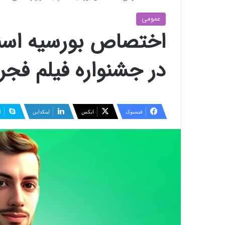
عمومی
اختصاص بورسیه اسنپ 
در جشنواره فیلم فج
فیسبوک
ایکس
لینکداین
ا