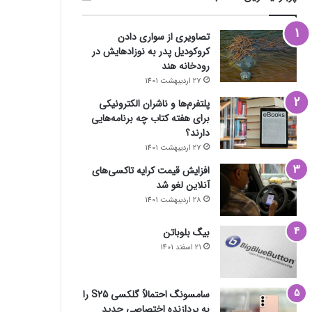
تصاویری از سواری دادن
کروکودیل پدر به نوزادهایش در
رودخانه هند
27 اردیبهشت 1401
پلتفرم‌ها و ناشران الکترونیکی
برای هفته کتاب چه برنامه‌هایی
دارند؟
27 اردیبهشت 1401
افزایش قیمت کرایه تاکسی‌های
آنلاین لغو شد
28 اردیبهشت 1401
بیگ بلوباتن
21 اسفند 1401
سامسونگ احتمالاً گلکسی S25 را
به پردازنده اختصاصی جدید