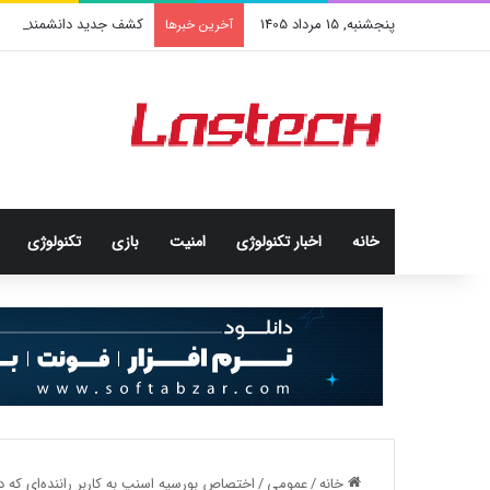
پنجشنبه, 15 مرداد 1405
کشف جدید دانشمندان: برخی
آخرین خبرها
خانه
اخبار تکنولوژی
امنيت
بازی
تکنولوژی
خانه
/
عمومی
/
اختصاص بورسیه اسنپ به کاربر راننده‌ای که