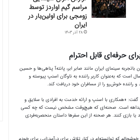
مراسم گیم اواردز توسط
زومجی برای اولین‌بار در
فرم‌ور باتری در گوشی‌های شیائومی با
ایران
سیستم‌عامل HyperOS 2.0 به‌روزرسانی
مخفی دریافت کرد
28 آذر 1403
بیشتر مواد با حرارت‌دادن نرم می‌شوند؛ پس
چرا تخم مرغ سفت می‌شود؟
رای حرفه‌ای قابل احترام
ان باتجربه سینمای ایران مانند صابر ابر، پانته‌آ پناهی‌ها و حسین
مایکروسافت پشتیبانی از پردازنده‌های نسل ۱۰
 است که به‌عنوان کاربر راننده به ناوگان اسنپ پیوسته و
اینتل را در ویندوز Windows 11 24H2 کنار
 و راننده خوش‌رو را از مسافران خود دریافت کند.
گذاشت؛ پایانی بر عصر کامت‌لیک
 گفت: «همکاری با اسنپ و ارائه‌ خدمت به افرادی با سلایق و
نسل جدید مانیتور استودیو دیسپلی اپل سال
لاً بداهه است. صحنه‌ای که هیچ‌وقت مشخص نیست که چه کسی
۲۰۲۶ از راه می‌رسد؛ گزارش بلومبرگ
 یا بازی کنند. هر صحنه از این سفرها داستان منحصربه‌فردی
همراه اول | مودم‌های رومیزی 5G انتخاب اول
گیمرها، محتواسازان و کسب‌وکارها
خوشحالم که توانسته‌ام در کنار تلاش برای درآمدزایی برای خودم