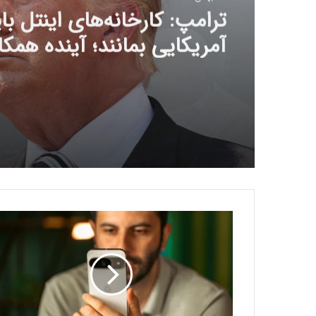
هلدینگ راد از جدیدترین 
خود رونمایی کرد
ی
ک
ا
ش
ت
ب
ا