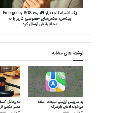
ه
ف
یک اشتباه فاجعه‌بار: قابلیت Emergency SOS
ا
ج
پیکسل، عکس‌های خصوصی کاربر را به
ع
مخاطبانش ارسال کرد
ه‌
ب
ا
ر
:
نوشته های مشابه
ق
ا
ب
ل
ی
ت
E
m
e
به سرویس اپل‌مپ تبلیغات اضافه
مدیرعامل اکسفین
r
می‌شود؛ ادعای بلومبرگ
مسیر مثبتی قرا
g
29 بهمن 1403
29 بهمن 1403