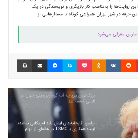
این روایت‌ها را به‌تناسب کار بازیگری و نویسندگی در یک
ین حرفه در شهر تهران همراهی کوتاه با مسافرهایی از
کالابرگ الکترونیک ۱۰ اسفند به ۷ دهک
کم‌درآمد ارائه می‌شود
چگونه باکس جست و جو در اکسل بسازیم؟
پینتریست
Reddit
VKontakte
Odnoklassniki
پاکت
اسکایپ
مسنجر
اشتراک گذاری با ایمیل
چاپ
بزرگ‌ترین دریاچه آب گرم زیرزمینی جهان در
آلبانی کشف شد
ترامپ: کارخانه‌های اینتل باید آمریکایی بمانند؛
آینده همکاری با TSMC در هاله‌ای از ابهام
هلدینگ راد از جدیدترین محصول خود
رونمایی کرد