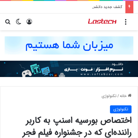
کشف جدید دانشمندان: برخی باکتری‌های دهان می‌توانند خطر ابتلا به آلزایمر را افزایش دهند
منو
ورود
تغییر پو
جس
خانه
/
تکنولوژی
تکنولوژی
اختصاص بورسیه اسنپ به کاربر
راننده‌ای که در جشنواره فیلم فجر