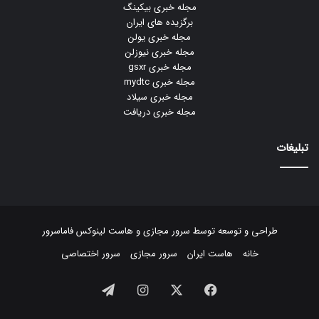
مجله خبری بیکینگ
برگزیده های ایران
مجله خبری یولن
مجله خبری نیوزلن
مجله خبری gsxr
مجله خبری mydtc
مجله خبری سیلاد
مجله خبری دریافت
تبلیغات
طراحی و توسعه توسط
سرور مجازی
و
هاست لینوکس
فاماسرور
خانه
هاست ایران
سرور مجازی
سرور اختصاصی
فیسبوک
ایکس
اینستاگرام
تلگرام