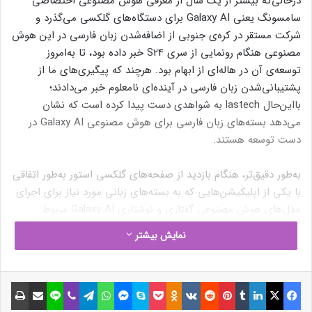
درحالی‌که بیشتر از یک سال از معرفی هوش مصنوعی اختصاصی
سامسونگ یعنی Galaxy AI برای دستگاه‌های گلکسی می‌گذرد و
شرکت مستقر در کره‌ی جنوبی از اضافه‌شدن زبان فارسی در این هوش
مصنوعی هنگام رونمایی از سری S24 خبر داده بود، تا به‌امروز
توسعه‌ی آن در هاله‌ای از ابهام بود. هرچند که پیگیری‌های ما از
پشتیبانی‌شدن زبان فارسی در آینده‌ای نامعلوم خبر می‌دادند؛
بااین‌حال lastech به شواهدی دست پیدا کرده است که نشان
می‌دهد بسته‌های زبان فارسی برای هوش مصنوعی Galaxy AI در
دست توسعه هستند.
به‌طور دقیق‌تر، هنگام بازدید از صفحه‌های گلکسی استور به‌طور اتفاقی
با یکی از اپلیکیشن‌هایی که به بسته‌های زبانی مورد نیاز برای اجرای
مدل‌های هوش مصنوعی گفتاری و نوشتاری Galaxy AI مربوط
می‌شود، مواجه شدیم که احتمالاً برای ترجمه از انگلیسی به فارسی در
نمایش بیشتر
Interpreter و ترجمه‌ی چت‌ها و تماس‌ها استفاده می‌شود.
فیسبوک
ایکس
لینکداین
تامبلر
پینتریست
Reddit
VKontakte
Odnoklassniki
پاکت
اسکایپ
مسنجر
واتس آپ
تلگرام
وایبر
لاین
اشتراک گذاری با ایمیل
چاپ