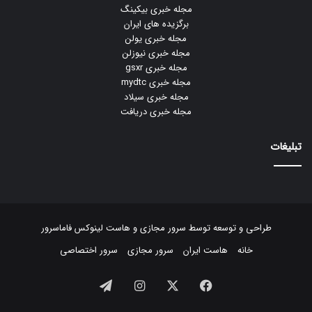
مجله خبری بیکینگ
برگزیده های ایران
مجله خبری یولن
مجله خبری نیوزلن
مجله خبری gsxr
مجله خبری mydtc
مجله خبری سیلاد
مجله خبری دریافت
تبلیغات
طراحی و توسعه توسط
سرور مجازی
و
هاست لینوکس
فاماسرور
خانه
هاست ایران
سرور مجازی
سرور اختصاصی
فیسبوک
ایکس
اینستاگرام
تلگرام