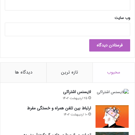
وب‌ سایت
محبوب
تازه ترین
دیدگاه ها
لایسنس اشتراکی
25 اردیبهشت 1402
ارتباط بین تلفن همراه و خستگی مفرط
10 اردیبهشت 1402
تصاویری از سواری دادن کروکودیل پدر به