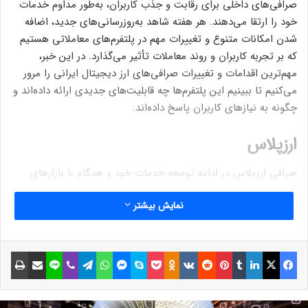
صرافی‌های داخلی برای رقابت و جذب کاربران، به‌طور مداوم خدمات
خود را ارتقا می‌دهند. هر هفته شاهد به‌روزرسانی‌های جدید، اضافه
شدن امکانات متنوع و تغییرات مهم در پلتفرم‌های معاملاتی هستیم
که بر تجربه کاربران و روند معاملات تأثیر می‌گذارد. در این خبر،
مهم‌ترین اقدامات و تغییرات صرافی‌های ارز دیجیتال ایرانی را مرور
می‌کنیم تا ببینیم این پلتفرم‌ها چه قابلیت‌های جدیدی ارائه داده‌اند و
چگونه به نیازهای کاربران پاسخ داده‌اند.
ارزپلاس
صرافی ارزپلاس در ادامه توسعه خدمات خود و همگام با بازارهای
جهانی، از اضافه شدن چهار ارز دیجیتال جدید به پلتفرم معاملاتی
نمایش بیشتر
خود خبر داد. بر این اساس، کاربران می‌توانند از این پس، ای‌پی‌اف
کوین (APFC)، اربیت (GRIFT)، استونکس (STNK) و هایو ای‌آی
(BUZZ) را در این صرافی معامله کنند.
فیسبوک
ایکس
لینکداین
تامبلر
پینتریست
Reddit
VKontakte
Odnoklassniki
پاکت
اسکایپ
مسنجر
واتس آپ
تلگرام
وایبر
لاین
اشتراک گذاری با ایمیل
چاپ
سود‌های بی‌پایان!
خرید میم‌کوین‌های کمیاب و انفجاری بدون کارمزد، فقط در ارزپلاس!