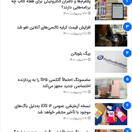
دریافت کد دعوت، کافی است به صفحه کمپین نوبیتکس مراجعه
پلتفرم‌ها و ناشران الکترونیکی برای هفته کتاب چه
برنامه‌هایی دارند؟
کنید.
27 اردیبهشت 1401
افزایش قیمت کرایه تاکسی‌های آنلاین لغو شد
28 اردیبهشت 1401
بیگ بلوباتن
21 اسفند 1401
سامسونگ احتمالاً گلکسی S25 را به پردازنده
اختصاصی جدید مجهز می‌کند
27 اردیبهشت 1401
نسخه آزمایشی عمومی iOS 16 به‌دلیل باگ‌های
موجود با تأخیر منتشر خواهد شد
28 اردیبهشت 1401