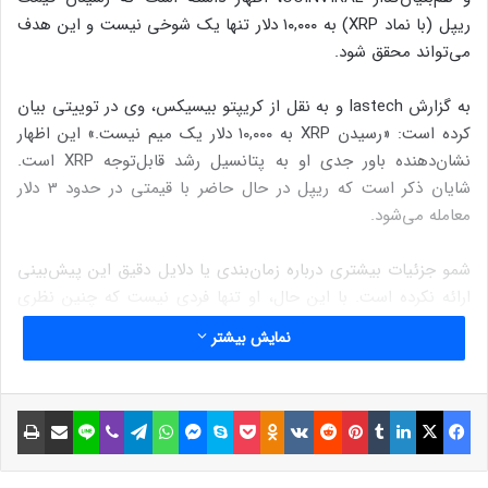
ریپل (با نماد XRP) به ۱۰,۰۰۰ دلار تنها یک شوخی نیست و این هدف
می‌تواند محقق شود.
به گزارش lastech و به نقل از کریپتو بیسیکس، وی در توییتی بیان
کرده است: «رسیدن XRP به ۱۰,۰۰۰ دلار یک میم نیست.» این اظهار
نشان‌دهنده باور جدی او به پتانسیل رشد قابل‌توجه XRP است.
شایان ذکر است که ریپل در حال حاضر با قیمتی در حدود 3 دلار
معامله می‌شود.
شمو جزئیات بیشتری درباره زمان‌بندی یا دلایل دقیق این پیش‌بینی
ارائه نکرده است. با این حال، او تنها فردی نیست که چنین نظری
دارد. در ماه اوت گذشته، لوی ریتولد (Levi Rietveld)، یکی دیگر از
نمایش بیشتر
تحلیل‌گران بازار، هدف ۱۰,۰۰۰ دلاری برای XRP را مطرح کرد و به نقش
رو به رشد ریپل در ارزهای دیجیتال بانک مرکزی (CBDCها) اشاره
نمود.
فیسبوک
ایکس
لینکداین
تامبلر
پینتریست
Reddit
VKontakte
Odnoklassniki
پاکت
اسکایپ
مسنجر
واتس آپ
تلگرام
وایبر
لاین
اشتراک گذاری با ایمیل
چاپ