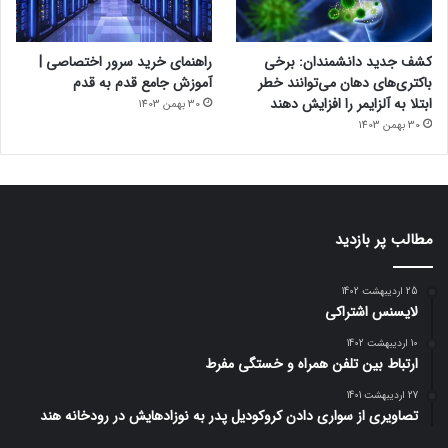
کشف جدید دانشمندان: برخی
راهنمای خرید سرور اختصاصی |
باکتری‌های دهان می‌توانند خطر
آموزش جامع قدم به قدم
ابتلا به آلزایمر را افزایش دهند
30 بهمن 1403
30 بهمن 1403
مطالب پر بازدید
25 اردیبهشت 1402
لایسنس اشتراکی
10 اردیبهشت 1402
ارتباط بین تلفن همراه و خستگی مفرط
27 اردیبهشت 1401
تصاویری از سواری دادن کروکودیل پدر به نوزادهایش در رودخانه هند