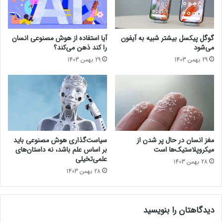
ت
م
ب
ر
ز
ا
و
ت
گوگل پیکسل بیشتر شبیه به آیفون
آیا استفاده از هوش مصنوعی انسان
د
أ
می‌شود
را کند ذهن می‌کند؟
گ
ی
29 بهمن 1403
29 بهمن 1403
ذ
ی
ر
د
؟
و
خ
و
ا
ص
ج
مغز انسان در حال پر شدن از
سیاست‌گذاری هوش مصنوعی باید
د
میکروپلاستیک‌ها است
بر اساس علم باشد، نه داستان‌های
ی
علمی‌تخیلی
28 بهمن 1403
د
28 بهمن 1403
ا
ل
م
دیدگاهتان را بنویسید
ا
س