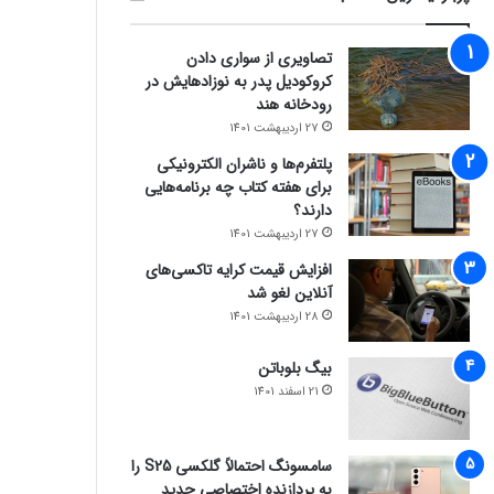
تصاویری از سواری دادن
کروکودیل پدر به نوزادهایش در
رودخانه هند
27 اردیبهشت 1401
پلتفرم‌ها و ناشران الکترونیکی
برای هفته کتاب چه برنامه‌هایی
دارند؟
27 اردیبهشت 1401
افزایش قیمت کرایه تاکسی‌های
آنلاین لغو شد
28 اردیبهشت 1401
بیگ بلوباتن
21 اسفند 1401
سامسونگ احتمالاً گلکسی S25 را
به پردازنده اختصاصی جدید