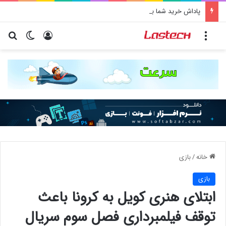
پاداش خرید شما با تارا، سهم سلامتی کودکان محک می‌­شود
منو
ورود
تغییر پو
جس
خانه
/
بازی
بازی
ابتلای هنری کویل به کرونا باعث
توقف فیلمبرداری فصل سوم سریال