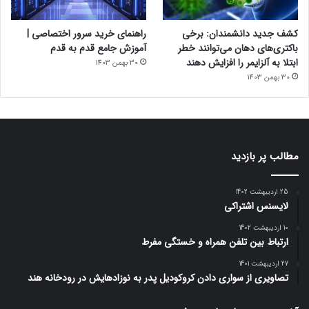
کشف جدید دانشمندان: برخی
راهنمای خرید سرور اختصاصی |
باکتری‌های دهان می‌توانند خطر
آموزش جامع قدم به قدم
ابتلا به آلزایمر را افزایش دهند
30 بهمن 1403
30 بهمن 1403
مطالب پر بازدید
25 اردیبهشت 1402
لایسنس اشتراکی
10 اردیبهشت 1402
ارتباط بین تلفن همراه و خستگی مفرط
27 اردیبهشت 1401
تصاویری از سواری دادن کروکودیل پدر به نوزادهایش در رودخانه هند