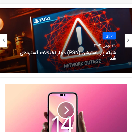
انتشار فصل سوم داشته باشیم.
تغییر در تاریخ پخش سریال‌ها اصلا کار ساده‌ای نیست، زیرا بازیگران
معمولا مشغول پروژه‌های دیگری هستند و نمی‌توانند خارج از
زمان‌های تعیین‌شده در دسترس باشند. علاوه بر آن، از آنجایی که
بازی
سریال ویچر در حال حاضر یکی از بزرگترین تولیدات نتفلیکس است،
29 بهمن 1403
هرگونه تاخیر در روند آن بر هزاران نفر از افراد درگیر در تولید از
شبکه پلی‌استیشن (PSN) دچار اختلالات گسترده‌ای
بازیگران گرفته تا دست اندر کاران تاثیر می گذارد.
شد
نوشته های مشابه
اطلاعات جدیدی از بازی God of
ت
و
War Ragnarok منتشر شد
ل
5 آبان 1401
ی
د
شرکت حسابداری سیستم حساب
آ
11 اسفند 1401
ی
ف