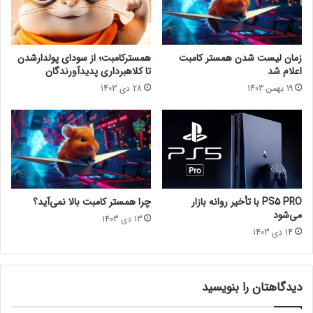
ر
ا
ب
هوش مصنوعی چطور دنیای گیم رو عوض می‌کنه؟
ا
زمان لیست شدن همستر کامبت
همسترکامبت؛ از سودای پولدارشدن
ر
اعلام شد
تا کلاهبرداری پدیدآورندگان
تماشا از یوتیوب lastech پلاس
ک
مجله خبری lastech
19 بهمن 1403
28 دی 1403
و
ر
د
سریالنتفلیکسهنری کویلویچر
ش
ک
ن
ی
ب
PS5 PRO با تأخیر روانه بازار
چرا همستر کامبت بالا نمی‌آید؟
ه
می‌شود
13 دی 1403
پ
14 دی 1403
ا
ی
ا
ن
دیدگاهتان را بنویسید
ر