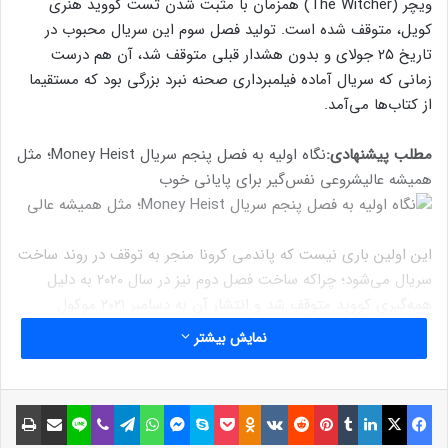
ویچر (The Witcher) همزمان با مثبت شدن تست کووید هنری
کویل، متوقف شده است. تولید فصل سوم این سریال محبوب در
تاریخ ۲۵ جولای و بدون هشدار قبلی متوقف شد، آن هم درست
زمانی که سریال آماده فیلمبرداری صحنه نبرد بزرگی بود که مستقیما
از کتاب‌ها می‌آمد.
مطلب پیشنهادی:
نگاه اولیه به فصل پنجم سریال Money Heist؛ مثل
همیشه عالی
شروعی نفس‌گیر برای پایانی خوب
این اولین باری نیست که پاندمی کرونا منجر به توقف در روند ساخت
سریال می‌شود؛ چراکه ساخت فصل دوم نیز در سال ۲۰۲۰ به دلیل
همه‌گیری کووید متوقف شد و انتشار آن به دسامبر ۲۰۲۱ موکول
گشت. البته هنوز تاریخ پخش فصل سوم سریال ویچر اعلام نشده،
نمایش بیشتر
اما با توجه به اینکه اکنون در اواسط مراحل تولید قرار دارد، طرفداران
امیدوار بودند تا نهایتا بتوانند در اوایل سال ۲۰۲۳ ادامه داستان
گرالت را با نقش‌آفرینی هنری کویل تماشا کنند. حال با ابتلای هنری
فیسبوک
ایکس
لینکداین
تامبلر
پینتریست
Reddit
VKontakte
Odnoklassniki
پاکت
اسکایپ
مسنجر
واتس آپ
تلگرام
وایبر
لاین
اشتراک گذاری با ایمیل
چاپ
کویل به ویروس کرونا، باید انتظار وقفه قابل توجه دیگری را قبل از