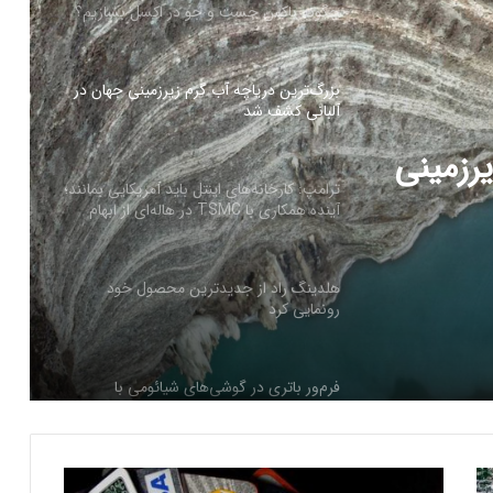
آلبانی کشف شد
ترامپ: کارخانه‌های اینتل باید آمریکایی بمانند؛
آینده همکاری با TSMC در هاله‌ای از ابهام
ید
هلدینگ راد از جدیدترین محصول خود
ری با
رونمایی کرد
فرم‌ور باتری در گوشی‌های شیائومی با
رزمینی
سیستم‌عامل HyperOS 2.0 به‌روزرسانی
مخفی دریافت کرد
بیشتر مواد با حرارت‌دادن نرم می‌شوند؛ پس
چرا تخم مرغ سفت می‌شود؟
ر
مایکروسافت پشتیبانی از پردازنده‌های نسل ۱۰