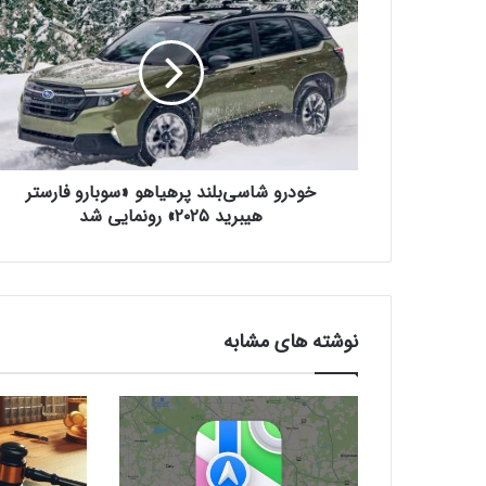
و
د
ر
و
ش
ا
س
ی‌
خودرو شاسی‌بلند پرهیاهو «سوبارو فارستر
ب
ل
هیبرید ۲۰۲۵» رونمایی شد
ن
د
پ
ر
ه
نوشته های مشابه
ی
ا
ه
و
«
س