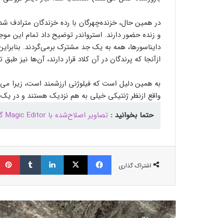
در همین حال، خزنده‌چهرگان با رده خزندگان مترادف ش
و زنده حضور دارند. استرواندر توضیح داد تمام این موج
دایناسورها، همه به یک جد مشترک برمی‌گردند. بنابرای
ازآنجا که پرندگان در آن کلاد قرار دارند، آن‌ها نیز طبق
به همین دلیل است که فیلوژنی ارزشمند است، زیرا می‌ت
واقع ازنظر ژنتیکی خیلی به هم نزدیک هستند و در یک گر
حتما بخوانید :
تصاویر اصلاح‌شده با Magic Editor گوگل، واترمارک هوش مصنوعی دریافت می‌کنند
فیسبوک
ایکس
لینکداین
تامبلر
اشتراک گذاری