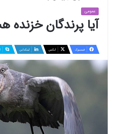
عمومی
آیا پرندگان خزنده ه
فیسبوک
ایکس
لینکداین
ا