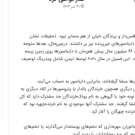
30 تیر 1403
‌دار و پرندگان خیلی از هم متمایز نبود. تحقیقات نشان
دایناسورهای غیرپرنده نیز پر داشتند. در‌عین‌حال، بعدها متوجه
شدیم پرندگانی که دقیقاً شبیه به پرندگان امروزی بودند، ۶۶ میلیون سال پیش هم‌زمان با دایناسورها روی زمین پرسه
می‌زدند. یکی از آنها مرغ شگفت‌انگیز (استریورنیس) بود. این فسیل در سال ۲۰۲۰ توسط تیمی شامل ویدریگ توصیف
ا منشا گرفته‌اند، بنابراین دایناسور به حساب می‌آیند.
فرم‌ور باتری در گوشی‌های شیائومی با
سیستم‌عامل HyperOS 2.0 به‌روزرسانی
ی دیگری همچون خزندگان بالدار یا پتروسورها در کلاد دیگری به
مخفی دریافت کرد
به نوبه خود با گروهی به نام پولک‌خزندگان جد مشترک دارد که کل
منشا گرفتند. جد مشترک آنها موجودی به نام خزنده‌چهره بود که
بیشتر مواد با حرارت‌دادن نرم می‌شوند؛ پس
چرا تخم مرغ سفت می‌شود؟
جانوران مهره‌داری که تخم‌های پوسته‌دار می‌گذارند یا تخم‌های
 که رده پستانداران را پدید آورد.