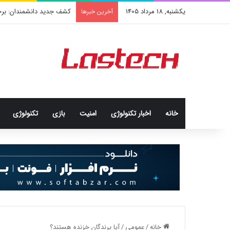
یکشنبه, 18 مرداد 1405
کشف جدید دانشمندان: برخی 
آخرین خبرها
خانه
اخبار تکنولوژی
امنيت
بازی
تکنولوژی
خانه
/
عمومی
/
آیا پرندگان خزنده هستند؟