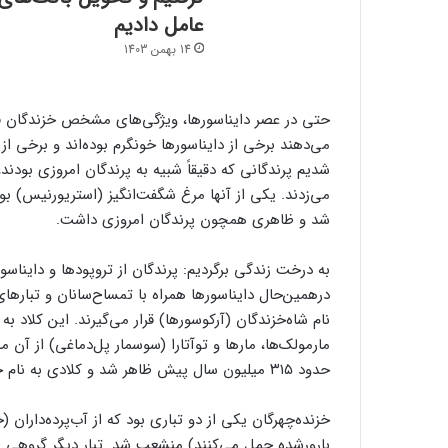
عامل دادیم
14 بهمن 1403
حتی در عصر دایناسورها، ویژگی‌های مشخص خزندگان فلس
می‌دهند برخی از دایناسورها خونگرم بوده‌اند و برخی از 
شد و ظاهری همچون پرندگان امروزی داشت.
به درخت زندگی برگردیم: پرندگان از تروپودها و دایناسوره
درهمین‌حال دایناسورها همراه با تمساح‌سانان و تبارها
نام شاه‌خزندگان (آرکوسورها) قرار می‌گیرند. این کلاد 
مارمولک‌ها، مارها و توآتارا (سوسمار پل‌دماغی) از آن 
حدود ۳۱۵ میلیون سال پیش ظاهر شد و کلادی به نام خزنده چهرگان را آغاز کرد.
خزنده‌چهرگان یکی از دو تباری بود که از آب‌پرده‌داران (
بارورشده حمل می‌کنند) منشعب شد. تبار دیگر گروهی بود