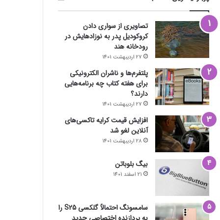
تصاویری از سواری دادن
کروکودیل پدر به نوزادهایش در
رودخانه هند
27 اردیبهشت 1401
پلتفرم‌ها و ناشران الکترونیکی
برای هفته کتاب چه برنامه‌هایی
دارند؟
27 اردیبهشت 1401
افزایش قیمت کرایه تاکسی‌های
آنلاین لغو شد
28 اردیبهشت 1401
بیگ بلوباتن
21 اسفند 1401
سامسونگ احتمالاً گلکسی S25 را
به پردازنده اختصاصی جدید