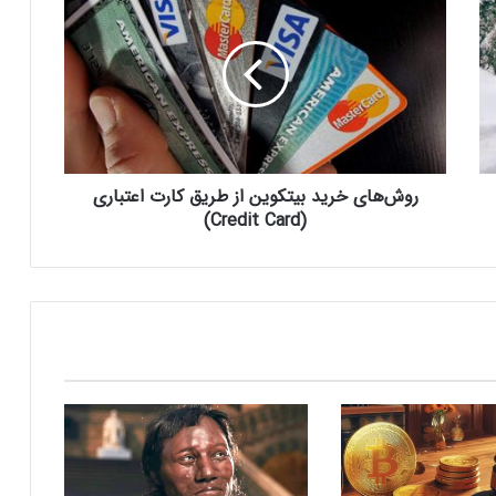
و
اینتل را در ویندوز Windows 11 24H2 کنار
ش‌
گذاشت؛ پایانی بر عصر کامت‌لیک
ه
ا
نسل جدید مانیتور استودیو دیسپلی اپل سال
ی
۲۰۲۶ از راه می‌رسد؛ گزارش بلومبرگ
خ
ر
ی
روش‌های خرید بیتکوین از طریق کارت اعتباری
همراه اول | مودم‌های رومیزی 5G انتخاب اول
د
گیمرها، محتواسازان و کسب‌وکارها
ب
(Credit Card)
ی
ت
ک
کالابرگ الکترونیک ۱۰ اسفند به ۷ دهک
و
کم‌درآمد ارائه می‌شود
ی
ن
ا
چگونه باکس جست و جو در اکسل بسازیم؟
ز
ط
ر
بزرگ‌ترین دریاچه آب گرم زیرزمینی جهان در
ی
آلبانی کشف شد