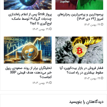
آموزش ایجاد پروژه وب ۳ بدون
،
ی
کدنویسی
F
ی
r
ت
2 مهر 1401
پرسودترین و پرضررترین رمزارزهای
پرواز Grok پس از اعلام راه‌اندازی
o
ر
امروز (۲۹ دی ۱۴۰۳)
چت‌بات گروک۳ توسط ماسک؛
z
ا
اوج‌گیری تا کجا؟
29 بهمن 1403
e
ف
29 بهمن 1403
n
ز
شروع
و
و
Z
د
o
ه
o
م
t
ی‌
اشتراک‌گذاری
o
ش
p
و
فشار فروش در بازار بیت‌کوین؛ آیا
تحلیلگران برتر از روند صعودی ریپل
i
د
سقوط بیشتری در راه است؟
خبر می‌دهند؛ هدف قیمتی XRP
a
کجاست؟
29 بهمن 1403
ر
29 بهمن 1403
ا
اخبار کوتاه
م
ی‌
دیدگاهتان را بنویسید
س
ا