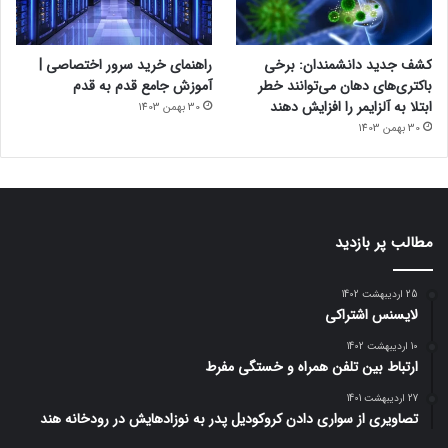
کشف جدید دانشمندان: برخی
راهنمای خرید سرور اختصاصی |
باکتری‌های دهان می‌توانند خطر
آموزش جامع قدم به قدم
ابتلا به آلزایمر را افزایش دهند
30 بهمن 1403
30 بهمن 1403
مطالب پر بازدید
25 اردیبهشت 1402
لایسنس اشتراکی
10 اردیبهشت 1402
ارتباط بین تلفن همراه و خستگی مفرط
27 اردیبهشت 1401
تصاویری از سواری دادن کروکودیل پدر به نوزادهایش در رودخانه هند