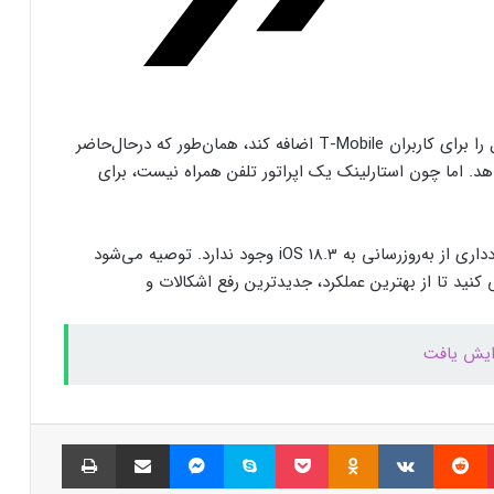
بیشتر مواد با حرارت‌دادن نرم می‌شوند؛ پس
چرا تخم مرغ سفت می‌شود؟
مایکروسافت پشتیبانی از پردازنده‌های نسل ۱۰
اینتل را در ویندوز Windows 11 24H2 کنار
در آینده، استارلینک ممکن است قابلیت اینترنت موبایل را برای کاربران T-Mobile اضافه کند، همان‌طور که درحال‌حاضر
گذاشت؛ پایانی بر عصر کامت‌لیک
د. اما چون استارلینک یک اپراتور تلفن همراه نیست، برای
نسل جدید مانیتور استودیو دیسپلی اپل سال
۲۰۲۶ از راه می‌رسد؛ گزارش بلومبرگ
برخلاف برخی شایعات در تیک‌تاک، هیچ دلیلی برای خودداری از به‌روزرسانی به iOS 18.3 وجود ندارد. توصیه می‌شود
ا به آخرین نسخه‌ی iOS به‌روزرسانی کنید تا از بهترین عملکرد، جدیدترین رفع اشکالات و
همراه اول | مودم‌های رومیزی 5G انتخاب اول
گیمرها، محتواسازان و کسب‌وکارها
کالابرگ الکترونیک ۱۰ اسفند به ۷ دهک
کم‌درآمد ارائه می‌شود
پینتریست
Reddit
VKontakte
Odnoklassniki
پاکت
اسکایپ
مسنجر
اشتراک گذاری با ایمیل
چاپ