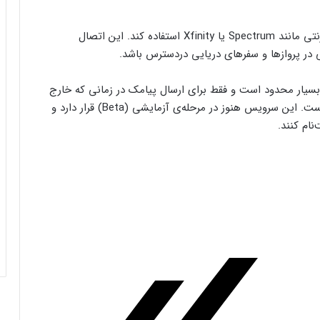
آیفون می‌تواند از استارلینک به‌عنوان یک سرویس اینترنتی مانند Spectrum یا Xfinity استفاده کند. این اتصال
 در پروازها و سفرهای دریایی دردسترس باشد.
رلینک درحال‌حاضر بسیار محدود است و فقط برای ارسال پیامک در زمانی که خارج
از محدوده‌ی شبکه‌ی T-Mobile هستید، قابل استفاده است. این سرویس هنوز در مرحله‌ی آزمایشی (Beta) قرار دارد و
فرم‌ور باتری در گوشی‌های شیائومی با
سیستم‌عامل HyperOS 2.0 به‌روزرسانی
مخفی دریافت کرد