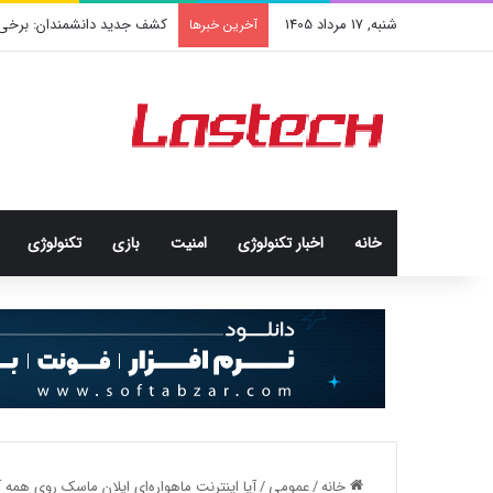
شنبه, 17 مرداد 1405
کشف جدید دانشمندان: برخی باک
آخرین خبرها
خانه
اخبار تکنولوژی
امنيت
بازی
تکنولوژی
خانه
/
عمومی
/
آیا اینترنت ماهواره‌ای ایلان ماسک روی هم