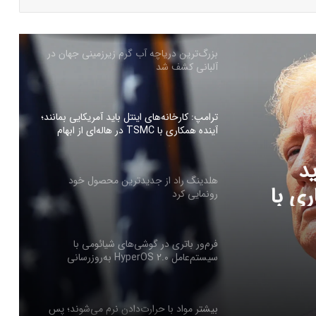
چگونه باکس جست و جو در اکسل بسازیم؟
بزرگ‌ترین دریاچه آب گرم زیرزمینی جهان در
آلبانی کشف شد
ترامپ: کارخانه‌های اینتل باید آمریکایی بمانند؛
آینده همکاری با TSMC در هاله‌ای از ابهام
ید
هلدینگ راد از جدیدترین محصول خود
ری با
رونمایی کرد
فرم‌ور باتری در گوشی‌های شیائومی با
سیستم‌عامل HyperOS 2.0 به‌روزرسانی
مخفی دریافت کرد
بیشتر مواد با حرارت‌دادن نرم می‌شوند؛ پس