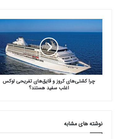
چ
ر
ا
ک
ش
ت
ی‌
ه
ا
چرا کشتی‌های کروز و قایق‌های تفریحی لوکس
ی
ک
اغلب سفید هستند؟
ر
و
ز
و
ق
نوشته های مشابه
ا
ی