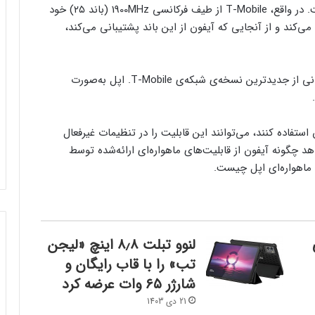
این همکاری به‌طور مستقیم بین اپل و استارلینک نیست. در واقع، T-Mobile از طیف فرکانسی 1900MHz (باند ۲۵) خود
کند و از آنجایی که آیفون از این باند پشتیبانی می‌کند،
هیچ ویژگی خاصی در iOS 18.3 اضافه نشده، جز پشتیبانی از جدیدترین نسخه‌ی شبکه‌ی T-Mobile. اپل به‌صورت
 در آیفون استفاده کنند، می‌توانند این قابلیت را در تنظیمات غیرفعال
چگونه آیفون از قابلیت‌های ماهواره‌ای ارائه‌شده توسط
 ماهواره‌ای اپل چیست.
لنوو تبلت ۸٫۸ اینچ «لیجن
تب» را با قاب رایگان و
شارژر ۶۵ وات عرضه کرد
21 دی 1403