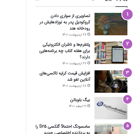
تصاویری از سواری دادن
کروکودیل پدر به نوزادهایش در
رودخانه هند
27 اردیبهشت 1401
پلتفرم‌ها و ناشران الکترونیکی
برای هفته کتاب چه برنامه‌هایی
دارند؟
27 اردیبهشت 1401
افزایش قیمت کرایه تاکسی‌های
آنلاین لغو شد
28 اردیبهشت 1401
بیگ بلوباتن
21 اسفند 1401
سامسونگ احتمالاً گلکسی S25 را
به پردازنده اختصاصی جدید