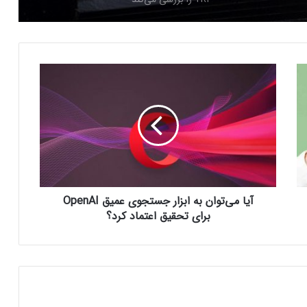
کشف پرانرژی‌ترین «ذره شبح» در اعماق دریا
آ
ی
تصمیم جدید ناسا برای فضانوردان سرگردان
ا
در فضا
م
ی‌
ت
و
کشف “Quipu”؛ بزرگترین سازه در جهان
شناخته شده
ا
ن
آیا می‌توان به ابزار جستجوی عمیق OpenAI
ب
ه
برای تحقیق اعتماد کرد؟
شکل هسته داخلی زمین در حال تغییر است
ا
ب
ز
سیارک 2024 YR4 در مسیر زمین؛ کدام
ا
کشورها در خطرند؟
ر
ج