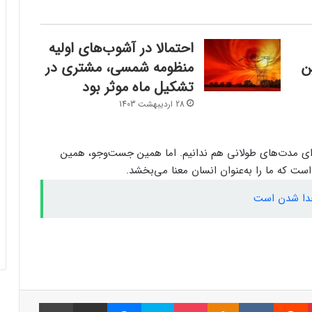
تلسکوپ جیمز وب، خطر برخورد سیارک ۲۰۲۴
YR۴ را بررسی می‌کند
احتمالا در آشوب‌های اولیه
ن
منظومه شمسی، مشتری در
تشکیل ماه موثر بود
کشف پرانرژی‌ترین «ذره شبح» در اعماق دریا
28 اردیبهشت 1403
تصمیم جدید ناسا برای فضانوردان سرگردان
در فضا
رای مدت‌های طولانی هم ندانیم. اما همین جست‌وجو، همین
 که ما را به‌عنوان انسان معنا می‌بخشد.
 جدا شدن است
کشف “Quipu”؛ بزرگترین سازه در جهان
شناخته شده
شکل هسته داخلی زمین در حال تغییر است
پینتریست
Reddit
VKontakte
Odnoklassniki
پاکت
اسکایپ
مسنجر
اشتراک گذاری با ایمیل
چاپ
سیارک 2024 YR4 در مسیر زمین؛ کدام