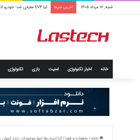
شنبه, 17 مرداد 1405
کشف جدید دانشمندان: برخی باک
آخرین خبرها
خانه
اخبار تکنولوژی
امنيت
بازی
تکنولوژی
خانه
/
ماهواره و فضا
/
آیا انسان‌ها تنها موجودات زنده کیهان