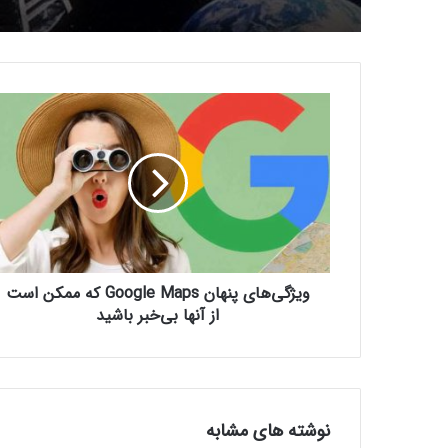
و
ی
ژ
گ
ی‌
ه
ا
ی
پ
ویژگی‌های پنهان Google Maps که ممکن است
ن
ه
از آنها بی‌خبر باشید
ا
ن
G
o
o
نوشته های مشابه
g