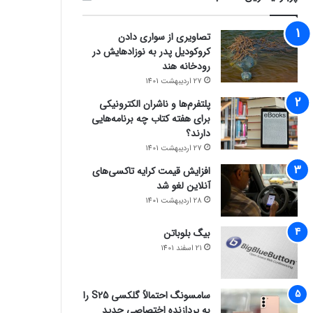
تصاویری از سواری دادن
کروکودیل پدر به نوزادهایش در
رودخانه هند
27 اردیبهشت 1401
پلتفرم‌ها و ناشران الکترونیکی
برای هفته کتاب چه برنامه‌هایی
دارند؟
27 اردیبهشت 1401
افزایش قیمت کرایه تاکسی‌های
آنلاین لغو شد
28 اردیبهشت 1401
بیگ بلوباتن
21 اسفند 1401
سامسونگ احتمالاً گلکسی S25 را
به پردازنده اختصاصی جدید