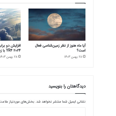
l
e
M
a
p
s
ک
ه
آیا ماه هنوز از نظر زمین‌شناسی فعال
افزایش دو براب
م
است؟
2024 YR4 با زمین در سال 2032
م
28 بهمن 1403
28 بهمن 1403
ک
ن
ا
س
ت
ا
دیدگاهتان را بنویسید
ز
آ
ن
نشانی ایمیل شما منتشر نخواهد شد.
بخش‌های موردنیاز علامت‌
ه
د
ا