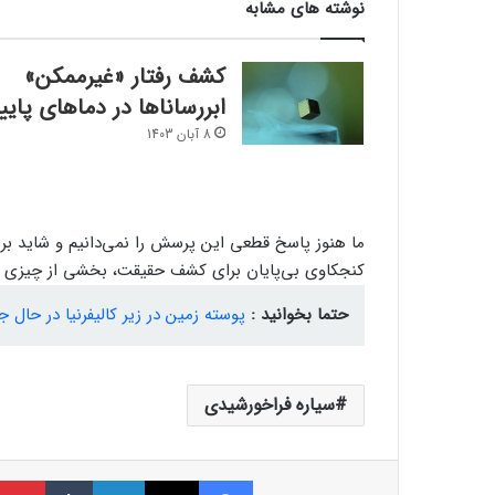
نوشته های مشابه
کشف رفتار «غیرممکن»
ابررساناها در دماهای پایی
8 آبان 1403
ما هنوز پاسخ قطعی این پرسش را نمی‌دانیم و شاید ب
کنجکاوی بی‌پایان برای کشف حقیقت، بخشی از چیزی است
حتما بخوانید :
پوسته زمین در زیر کالیفرنیا در حال
سیاره فراخورشیدی
فیسبوک
ایکس
لینکداین
تامبلر