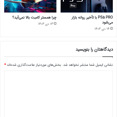
r
ز
ا
ه
ز
ا
PS5 PRO با تأخیر روانه بازار
چرا همستر کامبت بالا نمی‌آید؟
ک
ر
می‌شود
13 دی 1403
ت
ا
14 دی 1403
ا
د
ب‌
ر
ه
س
ا
ا
دیدگاهتان را بنویسید
ج
ل
د
۲
ا
۰
نشانی ایمیل شما منتشر نخواهد شد.
بخش‌های موردنیاز علامت‌گذاری شده‌اند
*
ش
۲
د
د
۳
ت
ی
ح
د
ت
ت
گ
أ
ا
ث
ه
ی