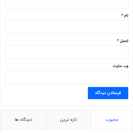
ر
*
ق
ر
نام
*
ا
ر
خ
و
ایمیل
*
ا
ه
ن
د
وب‌ سایت
د
ا
د
!
محبوب
تازه ترین
دیدگاه ها