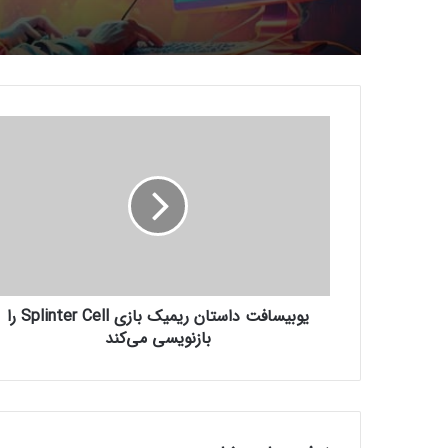
ی
و
ب
ی
س
ا
ف
ت
د
یوبیسافت داستان ریمیک بازی Splinter Cell را
ا
س
بازنویسی می‌کند
ت
ا
ن
ر
ی