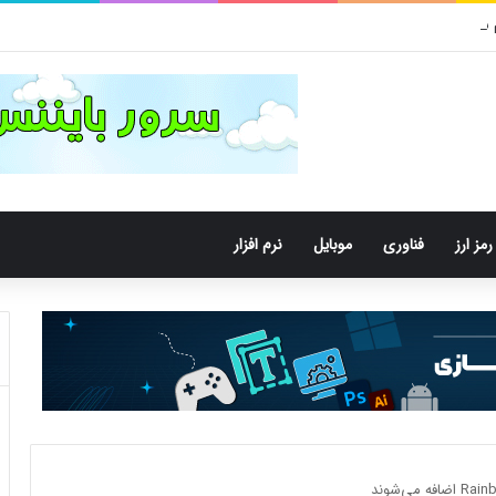
م سلامتی کودکان محک می‌­شود
رمز ارز
فناوری
موبایل
نرم افزار