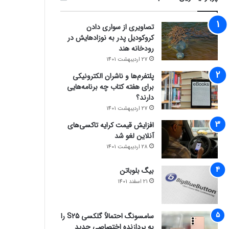
تصاویری از سواری دادن
کروکودیل پدر به نوزادهایش در
رودخانه هند
27 اردیبهشت 1401
پلتفرم‌ها و ناشران الکترونیکی
برای هفته کتاب چه برنامه‌هایی
دارند؟
27 اردیبهشت 1401
افزایش قیمت کرایه تاکسی‌های
آنلاین لغو شد
28 اردیبهشت 1401
بیگ بلوباتن
21 اسفند 1401
سامسونگ احتمالاً گلکسی S25 را
به پردازنده اختصاصی جدید