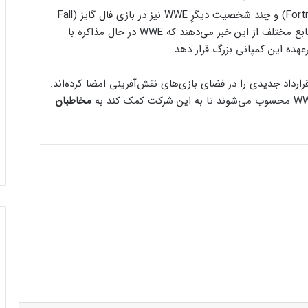
طی ماه‌های گذشته اسکین جان سینا در فورتنایت (Fortnite) و چند شخصیت‌ دیگرِ WWE نیز در بازی فال گایز (Fall
Guys: Ultimate Knockout) در دسترس قرار گرفتند. منابع مختلف از این خبر می‌دهند که WWE در حال مذاکره با
رعهده این کمپانی بزرگ قرار دهد.
من، مدیر دفتر WWE، اعلام کرده قرارداد جدیدی را در فضای بازی‌های نقش‌آفرینی امضا کرده‌اند.
کنسول دیجیتال PS5 کمترین محبوبیت را در
مخاطبان
بین کنسول‌ها دارد!
اینفوگرافیک: در سال ۲۰۲۵ منتظر این
بازی‌های ویدئویی جذاب باشید
رفع فیلتر گوگل پلی به حل مشکلات سازندگان
بازی‌ها کمک خواهد کرد؟
جذب سرمایه ۱۰ میلیون دلاری توسط شرکت
بازی‌سازی ترکیه‌ای از سوئد