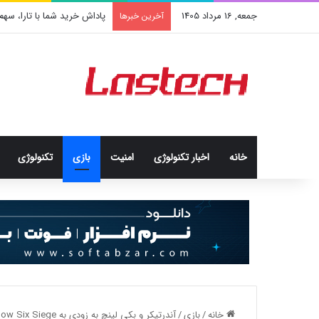
جمعه, 16 مرداد 1405
پاداش خرید شما با تارا، سه
آخرین خبرها
خانه
اخبار تکنولوژی
امنيت
بازی
تکنولوژی
خانه
/
بازی
/
آندرتیکر و بکی لینچ به زودی به Rainbow Six Siege اضافه می‌شوند