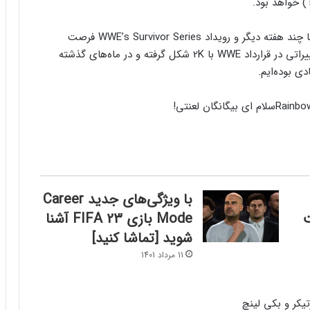
هنوز تاریخ انتشار این اسکین‌ها نیز مشخص نیست، اما چند هفته دیگر و رویداد WWE’s Survivor Series فرصت
مناسبی برای رونمایی از آن‌ها است. به نظر می‌رسد تغییراتی در قرارداد WWE با 2K شکل گرفته و در ماه‌های گذشته
ی بوده‌ایم.
سلام ای بیگانگان لعنتی!
با ویژگی‌های جدید Career
Mode بازی FIFA 23 آشنا
شوید [تماشا کنید]
11 مرداد 1401