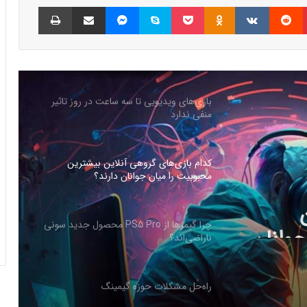
پینتریست
Reddit
VKontakte
Odnoklassniki
پاکت
اسکایپ
مسنجر
اشتراک گذاری با ایمیل
چاپ
شبکه پلی‌استیشن (PSN) دچار اختلالات
گسترده‌ای شد
بازی‌های ویدیویی تا سه ساعت در روز تاثیر
منفی ندارد
کدام بازی‌های گروهی آنلاین بیشترین
محبوبیت را میان جوانان دارند؟
جوانان
چرا گیمرها از PS5 Pro محصول جدید سونی
ناراضی‌اند؟
راه‌حل مشکلات حوزه گیمینگ