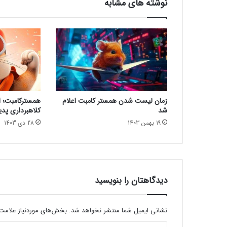
نوشته های مشابه
م
ی
ک
ب
ا
ز
ی
S
p
زمان لیست شدن همستر کامبت اعلام
همسترکامبت؛ از
l
شد
کلاهبرداری پدی
i
19 بهمن 1403
28 دی 1403
n
t
e
r
C
e
دیدگاهتان را بنویسید
l
l
ر
نشانی ایمیل شما منتشر نخواهد شد.
بخش‌های موردنیاز علامت‌
ا