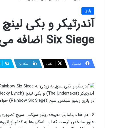
بازی
Six Siege اضافه می‌شوند
فیسبوک
ایکس
لینکداین
ا
در بازی رینبو سیکس سیج (Rainbow Six Siege) خواهیم دید.
lungu_r6 دیتاماینر معروف رینبو سیکس سیج تصو
هنوز مشخص نیست که این اسکین‌ها به کدام اپراتورها ت