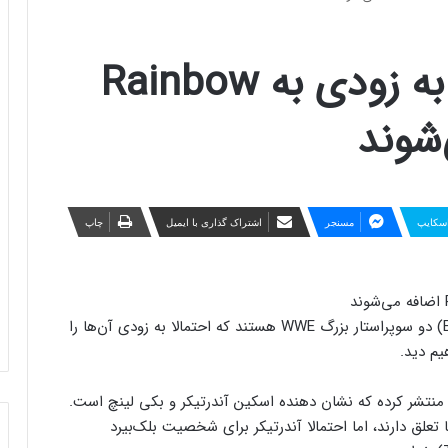
آندرتیکر و بکی لینچ به زودی به Rainbow
سکایپ
مسنجر
اشتراک گذاری با ایمیل
چاپ
آندرتیکر (The Undertaker) و بکی لینچ (Becky Lynch) دو سوپراستار بزرگ WWE هستند که احتمالا به زودی آن‌ها را
یری منتشر کرده که نشان دهنده اسکین آندرتیکر و بکی لینچ است.
علق دارند، اما احتمالا آندرتیکر برای شخصیت بلک‌بیرد