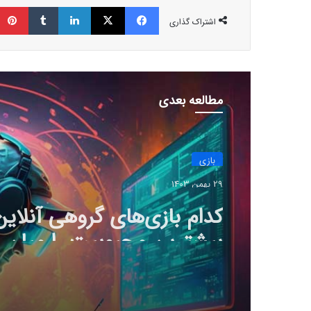
فیسبوک
ایکس
لینکداین
تامبلر
اشتراک گذاری
مطالعه بعدی
بازی
29 بهمن 1403
کدام بازی‌های گروهی آنلاین
بیشترین محبوبیت را میان 
دارند؟