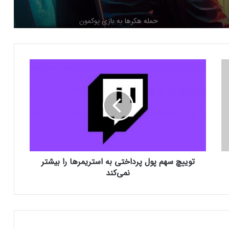
حمله هکرها به بازی پوکمون
کنسول دیجیتال PS5 کمترین محبوبیت را در
ت
بین کنسول‌ها دارد!
و
ی
ی
اینفوگرافیک: در سال ۲۰۲۵ منتظر این
چ
بازی‌های ویدئویی جذاب باشید
س
ه
م
رفع فیلتر گوگل پلی به حل مشکلات سازندگان
پ
بازی‌ها کمک خواهد کرد؟
توییچ سهم پول پرداختی به استریمرها را بیشتر
و
ل
نمی‌کند
پ
ر
جذب سرمایه ۱۰ میلیون دلاری توسط شرکت
د
بازی‌سازی ترکیه‌ای از سوئد
ا
خ