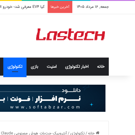
جمعه, 16 مرداد 1405
کیا EV4 معرفی شد؛ خودرو الکتریکی عجیب و جذاب کره‌ای‌ها
آخرین خبرها
خانه
اخبار تکنولوژی
امنيت
بازی
تکنولوژی
خانه
/
تکنولوژی
/
آنتروپیک چت‌بات هوش مصنوعی Claude را در اروپا منتشر کرد