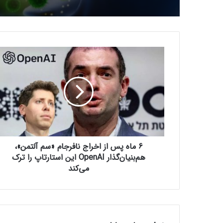
6
م
ا
ه
پ
س
ا
ز
ا
6 ماه پس از اخراج نافرجام «سم آلتمن»،
خ
ر
هم‌بنیان‌گذار OpenAI این استارتاپ را ترک
ا
می‌کند
ج
ن
ا
ف
ر