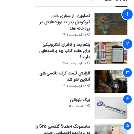
تصاویری از سواری دادن
کروکودیل پدر به نوزادهایش در
رودخانه هند
27 اردیبهشت 1401
پلتفرم‌ها و ناشران الکترونیکی
برای هفته کتاب چه برنامه‌هایی
دارند؟
27 اردیبهشت 1401
افزایش قیمت کرایه تاکسی‌های
آنلاین لغو شد
28 اردیبهشت 1401
بیگ بلوباتن
21 اسفند 1401
سامسونگ احتمالاً گلکسی S25 را
به پردازنده اختصاصی جدید