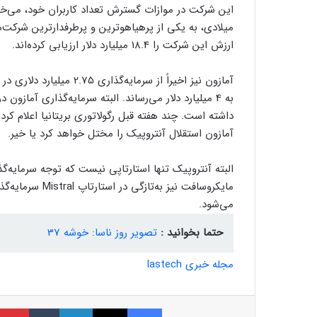
این شرکت در موازات گسترش تعداد کاربران خود، می‌خو
میلادی، به یکی از پرهیاهوترین و پرطرفدارترین شرکت‌
ارزش این شرکت را 18.4 میلیارد دلار ارزیابی کرده‌اند.
آمازون نیز اخیراً از سرما
به 4 میلیارد دلار می‌رساند. البته سرمایه‌گذاری آمازو
داشته است. چند هفته قبل رگولاتوری بریتانیا اعلام کرد 
آمازون استقلال آنتروپیک را مختل خواهد کرد یا خیر.
البته آنتروپیک تنها استارتاپی نیست که توجه سرمایه
می‌شود.
حتما بخوانید :
تصویر روز ناسا: خوشه 37
مجله خبری lastech
فیسبوک
ایکس
لینکداین
تامبلر