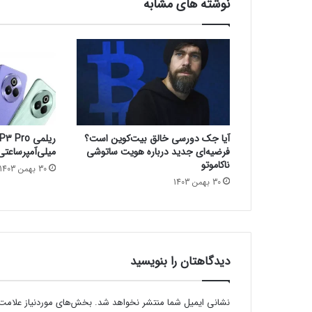
نوشته های مشابه
ج
ا
م
«
س
م
آ
ل
ت
آیا جک دورسی خالق بیت‌کوین است؟
م
فرضیه‌ای جدید درباره هویت ساتوشی
میلی‌آمپرساعتی و IP69 معرف
ن
ناکاموتو
30 بهمن 1403
»
30 بهمن 1403
،
ه
م‌
ب
ن
ی
دیدگاهتان را بنویسید
ا
ن‌
گ
نشانی ایمیل شما منتشر نخواهد شد.
بخش‌های موردنیاز علامت‌