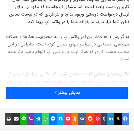
کاربران دست یافته است. اما مشکل اینجاست که مفهومی برای
ارسال درخواست دوستی وجود ندارد و هر فردی که در لیست تماس
تلفن شما قرار دارد، می‌تواند شما را در واتس‌اپ پیدا کند.
به گزارش lastech، این امر واتس‌اپ را به محبوبیت هکرها و حملات
مهندسی اجتماعی در سراسر جهان تبدیل کرده است، بنابراین در این
مطلب هشت کاری که هرگز نباید در واتس اپ انجام دهید ذکر شده
است:
عکس خود را مخفی کنید:
مطمئن شوید که عکس پروفایل خود را از
افرادی که در لیست مخاطبین شما نیستند مخفی کنید، زیرا واتس‌اپ
اکنون قابلیت‌های بیشتری از جمله گزینه مخفی کردن عکس پروفایل
نمایش بیشتر
خود را از سایر کاربران واتس‌اپ یا مخاطبین خاص ارائه می‌دهد.
ارسال اطلاعات:
اخبار جعلی به سرعت منتشر می‌شود و واتس‌اپ
فیسبوک
ایکس
لینکداین
تامبلر
پینتریست
Reddit
VKontakte
Odnoklassniki
پاکت
اسکایپ
مسنجر
واتس آپ
تلگرام
وایبر
لاین
اشتراک گذاری با ایمیل
چاپ
می‌تواند بستر مناسبی برای انتشار فیک‌نیوز باشد، بنابراین همیشه
قبل از به اشتراک گذاشتن اطلاعات، آن را بررسی کنید و به منابع
موثق پایبند باشید.