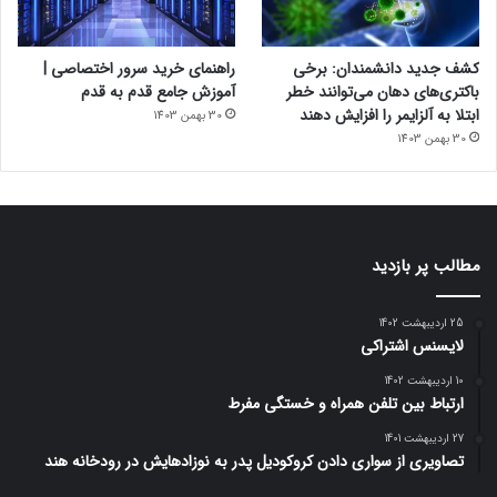
کشف جدید دانشمندان: برخی
راهنمای خرید سرور اختصاصی |
باکتری‌های دهان می‌توانند خطر
آموزش جامع قدم به قدم
ابتلا به آلزایمر را افزایش دهند
30 بهمن 1403
30 بهمن 1403
مطالب پر بازدید
25 اردیبهشت 1402
لایسنس اشتراکی
10 اردیبهشت 1402
ارتباط بین تلفن همراه و خستگی مفرط
27 اردیبهشت 1401
تصاویری از سواری دادن کروکودیل پدر به نوزادهایش در رودخانه هند