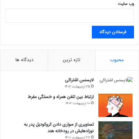
حتما بخوانید :
آغاز تحقیقات از ایکس به اتهام سوگیری
وب‌ سایت
الگوریتمی
حذف حساب فیس‌بوک
محبوب
تازه ترین
دیدگاه ها
لایسنس اشتراکی
25 اردیبهشت 1402
ارتباط بین تلفن همراه و خستگی مفرط
10 اردیبهشت 1402
تصاویری از سواری دادن کروکودیل پدر به
نوزادهایش در رودخانه هند
27 اردیبهشت 1401