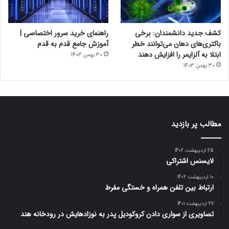
کشف جدید دانشمندان: برخی
راهنمای خرید سرور اختصاصی |
باکتری‌های دهان می‌توانند خطر
آموزش جامع قدم به قدم
ابتلا به آلزایمر را افزایش دهند
30 بهمن 1403
30 بهمن 1403
مطالب پر بازدید
25 اردیبهشت 1402
لایسنس اشتراکی
10 اردیبهشت 1402
ارتباط بین تلفن همراه و خستگی مفرط
27 اردیبهشت 1401
تصاویری از سواری دادن کروکودیل پدر به نوزادهایش در رودخانه هند