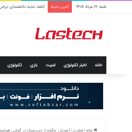
شنبه, 17 مرداد 1405
کشف جدید دانشمندان: برخی باک
آخرین خبرها
خانه
اخبار تکنولوژی
امنيت
بازی
تکنولوژی
خانه
/
فناوری
/
آموزش: چگونه از دیپ‌سیک در گوشی هوشمند و