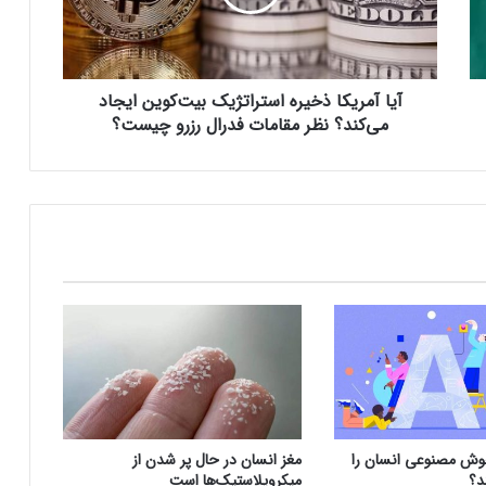
از دست‌ دادن حس چشایی می‌تواند
ر
هشداری برای احتمال مرگ زودرس باشد
ی
ک
ا
آیا آمریکا ذخیره‌ استراتژیک بیت‌کوین ایجاد
ذ
گراک ۳؛ تحول جدید در دنیای چت‌بات‌های
خ
می‌کند؟ نظر مقامات فدرال‌ رزرو چیست؟
هوش مصنوعی
ی
ر
ه‌
گراک ۳؛ تحول جدید در دنیای چت‌بات‌های
ا
هوش مصنوعی
س
ت
ر
روش جدید برای ثبت چندین ترابایت‌ داده
ا
ت
ژ
ی
آسیب‌های روانی فرزند اول می‌تواند زمینه‌ساز
ک
مشکلات روانی در فرزندان بعدی شود
ب
ی
 هوش مصنوعی انسان را
مغز انسان در حال پر شدن از
ت‌
آیفون SE 4 رکورد فروش را می‌زند!
د؟
میکروپلاستیک‌ها است