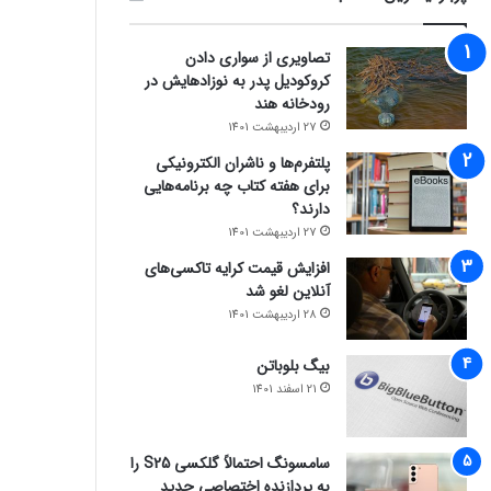
تصاویری از سواری دادن
کروکودیل پدر به نوزادهایش در
رودخانه هند
27 اردیبهشت 1401
پلتفرم‌ها و ناشران الکترونیکی
برای هفته کتاب چه برنامه‌هایی
دارند؟
27 اردیبهشت 1401
افزایش قیمت کرایه تاکسی‌های
آنلاین لغو شد
28 اردیبهشت 1401
بیگ بلوباتن
21 اسفند 1401
سامسونگ احتمالاً گلکسی S25 را
به پردازنده اختصاصی جدید