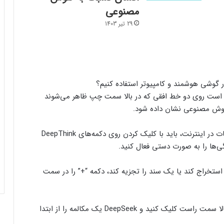
مصنوعی
29 تیر 1403
هشدار دانشمندان: به سیستم کروز کنترل
خودرویتان اعتماد نکنید!
ی است روی دو خط افقی که در بالا سمت چپ ظاهر می‌شوند
 هوش مصنوعی نشان داده شود.
گزارش تصویری: ۲۰ عکس شگفت‌انگیز از
قدرت زمان‌بندی عالی در عکاسی خیابانی
برای فعال کردن مدل DeepThink R1 یا جستجوی اطلاعات در اینترنت، باید با کلیک کردن روی دکمه‌های DeepThink
خطر آسیب کبدی ناشی از مصرف الکل برای
برخی افراد بیشتر است
استخراج کند یا یک سند را تجزیه کند، دکمه “+” را در سمت
مصرف انرژی چت‌جی‌پی‌تی کمتر از
برای شروع یک مکالمه جدید، به سادگی روی دکمه در بالا سمت راست کلیک کنید و DeepSeek یک مکالمه را از ابتدا
پیش‌بینی‌هاست