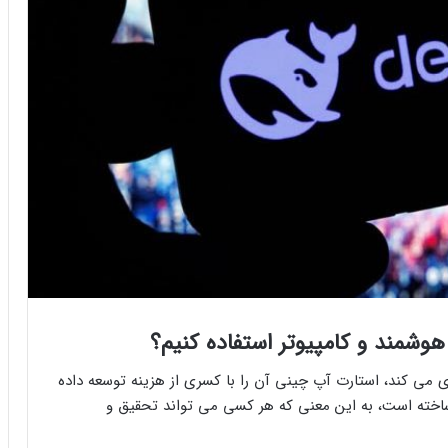
شمند و کامپیوتر استفاده کنیم؟
ه عملکرد DeepSeek تقریباً با ChatGPT برابری می کند، استارت آپ چینی آن را با کسری از هزینه توسعه داده
اخته است، به این معنی که هر کسی می تواند تحقیق و