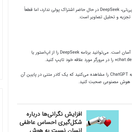
تفاوت دیگر بین این دو این است که برخلاف چت جی‌پی‌تی، DeepSeek در حال حاضر اشتراک پولی ندارد، اما قطعاً
تی تجزیه و تحلیل تصاویر است.
دسترسی به DeepSeek در تلفن هوشمند یا تبلت بسیار آسان است. می‌توانید برنامه DeepSeek را از اپ‌استور یا
هنگامی که وارد سیستم می‌شوید، یک رابط کاربری شبیه ChatGPT را مشاهده می‌کنید که یک کادر متنی در پایین آن
 به هوش مصنوعی صحبت کنید.
افزایش نگرانی‌ها درباره
شکل‌گیری احساس عاطفی
انسان نسبت به هوش