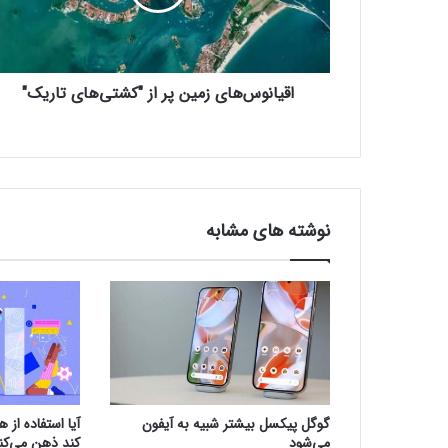
و
س‌
ه
ا
اقیانوس‌های زمین پر از "کشتی‌های تاریک"
ی
ز
م
ی
ن
پ
ر
نوشته های مشابه
ا
ز
"
ک
ش
ت
ی‌
ه
ا
گوگل پیکسل بیشتر شبیه به آیفون
آیا استفاده از
ی
می‌شود
کند ذهن می‌کن