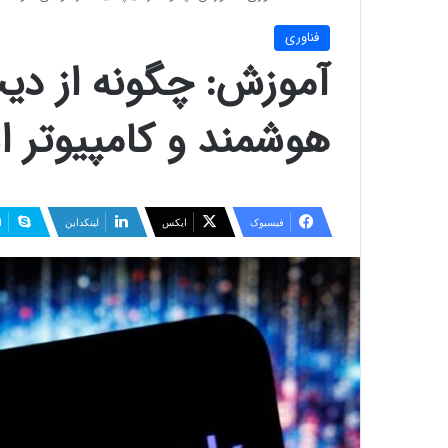
فناوری
آموزش: چگونه از د
هوشمند و کامپیوتر ا
فیسبوک
ایکس
لینکداین
ا