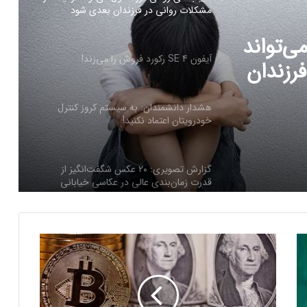
آیفون SE 4 رکورد فروش را می‌زند!
هشدار دانشمندان: به سیستم کروز کنترل
ی‌تواند
خودرویتان اعتماد نکنید!
فرزندان
گزارش تصویری: ۲۰ عکس شگفت‌انگیز از
قدرت زمان‌بندی عالی در عکاسی خیابانی
خطر آسیب کبدی ناشی از مصرف الکل برای
برخی افراد بیشتر است
آ
مصرف انرژی چت‌جی‌پی‌تی کمتر از
ی
پیش‌بینی‌هاست
ا
آ
م