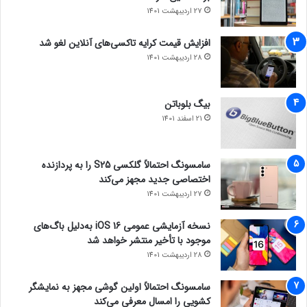
مالی، اجتماعی یا بهداشتی هستند.
27 اردیبهشت 1401
افزایش قیمت کرایه تاکسی‌های آنلاین لغو شد
جعل DNS
28 اردیبهشت 1401
در این حملات، هکرها سرور DNS را به خطر می‌اندازند تا کاربران را به
بیگ بلوباتن
وب‌سایت‌های جعلی هدایت کنند و اطلاعات ورود یا جزئیات حساب
21 اسفند 1401
بانکی آن‌ها را سرقت کنند.
سامسونگ احتمالاً گلکسی S25 را به پردازنده
فیشینگ با تصاویر
اختصاصی جدید مجهز می‌کند
27 اردیبهشت 1401
این نوع فیشینگ معمولاً در ایمیل‌های جعلی دیده می‌شود که حاوی
تصاویری هستند که به سایت‌های آلوده هدایت می‌کنند.
نسخه آزمایشی عمومی iOS 16 به‌دلیل باگ‌های
موجود با تأخیر منتشر خواهد شد
حتما بخوانید :
نصب فیلترشکن امنیت گوشی را به خطر
28 اردیبهشت 1401
می‌اندازد
سامسونگ احتمالاً اولین گوشی مجهز به نمایشگر
کشویی را امسال معرفی می‌کند