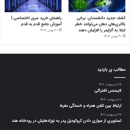
کشف جدید دانشمندان: برخی
راهنمای خرید سرور اختصاصی |
باکتری‌های دهان می‌توانند خطر
آموزش جامع قدم به قدم
ابتلا به آلزایمر را افزایش دهند
30 بهمن 1403
30 بهمن 1403
مطالب پر بازدید
25 اردیبهشت 1402
لایسنس اشتراکی
10 اردیبهشت 1402
ارتباط بین تلفن همراه و خستگی مفرط
27 اردیبهشت 1401
تصاویری از سواری دادن کروکودیل پدر به نوزادهایش در رودخانه هند