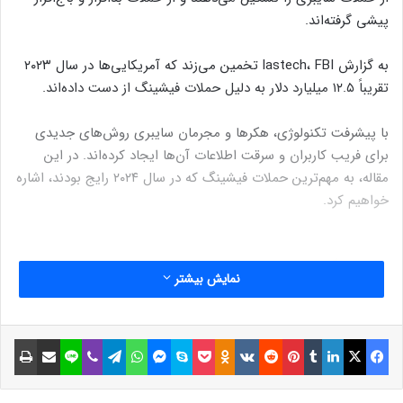
پیشی گرفته‌اند.
به گزارش lastech، FBI تخمین می‌زند که آمریکایی‌ها در سال ۲۰۲۳
تقریباً ۱۲.۵ میلیارد دلار به دلیل حملات فیشینگ از دست داده‌اند.
با پیشرفت تکنولوژی، هکرها و مجرمان سایبری روش‌های جدیدی
برای فریب کاربران و سرقت اطلاعات آن‌ها ایجاد کرده‌اند. در این
مقاله، به مهم‌ترین حملات فیشینگ که در سال ۲۰۲۴ رایج بودند، اشاره
خواهیم کرد.
فیشینگ ایمیل
نمایش بیشتر
حملات فیشینگ اغلب از طریق ایمیل انجام می‌شود، زیرا این روش
رایج‌ترین شیوه کلاهبرداران برای سرقت اطلاعات حساس است و
فیسبوک
ایکس
لینکداین
تامبلر
پینتریست
Reddit
VKontakte
Odnoklassniki
پاکت
اسکایپ
مسنجر
واتس آپ
تلگرام
وایبر
لاین
اشتراک گذاری با ایمیل
چاپ
اغلب از این طریق انجام می‌شود.
طبق گزارش FBI، تعداد ایمیل‌های جعلی در روز حدود ۳.۴ میلیارد
تخمین زده می‌شود که این موضوع را به بزرگ‌ترین جرم گزارش‌شده