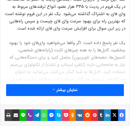
در یک فروم در ردیت با ۳۴۵ هزار عضو، انواع ترفندهای مربوط به
وای فای به اشتراک گذاشته می‌شود. یک نفر در این فروم نوشته است
که بهترین راه برای بهبود سرعت وای فای چیست و سپس راه‌هایی
در زیر این سوال برای افزایش سرعت وای فای ارائه شده است.
یک نفر پاسخ داده است: اگر واقعا می‌خواهید وای‌فای خود را بهبود
ببخشید، کابل‌ها را به همه چیزهای ثابت (رایانه‌های شخصی،
کنسول‌ها، جعبه‌های تلویزیون) متصل کنید و برای دستگاه‌هایی که
نیاز به جابه‌جایی دارند (تلفن، لپ‌تاپ و تبلت) از تکنولوژی بی‌سیم
استفاده کنید. کابل‌ها به شما کمک می‌کنند، می‌توانید به انتهای
دستگاه‌های بی‌سیم هم کابل استفاده کنید و شاهد اینترنت قوی‌تری
باشید.
نمایش بیشتر
استفاده از کابل برای دستگاه‌های خاص چیزی است که کارشناسان نیز
توصیه می کنند. ابزارهای زیادی که به شبکه وای فای شما متکی
فیسبوک
ایکس
لینکداین
تامبلر
پینتریست
Reddit
VKontakte
Odnoklassniki
پاکت
اسکایپ
مسنجر
واتس آپ
تلگرام
وایبر
لاین
اشتراک گذاری با ایمیل
چاپ
هستند، می‌توانند سرعت آن را کاهش دهند.
کارشناسان می‌گویند: «شما مانع کار وای‌فای خود می‌شوید.» اتصال
برخی از دستگاه‌ها به کابل های اترنت می‌تواند مفید باشد.