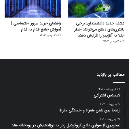
کشف جدید دانشمندان: برخی
راهنمای خرید سرور اختصاصی |
باکتری‌های دهان می‌توانند خطر
آموزش جامع قدم به قدم
ابتلا به آلزایمر را افزایش دهند
30 بهمن 1403
30 بهمن 1403
مطالب پر بازدید
25 اردیبهشت 1402
لایسنس اشتراکی
10 اردیبهشت 1402
ارتباط بین تلفن همراه و خستگی مفرط
27 اردیبهشت 1401
تصاویری از سواری دادن کروکودیل پدر به نوزادهایش در رودخانه هند