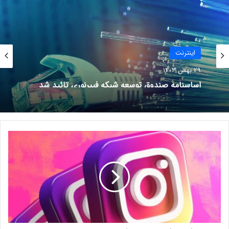
توماس لوئیس، کارشناس فناوری اطلاعات و بنیانگذار «RIP City
Reviews» به مجله هومر اند گاردنز گفت: ما گاهی فراموش می‌کنیم
که سیم‌ها هنوز وجود دارند! شما برای همه چیز به وای فای نیاز
اينترنت
ندارید.
29 بهمن 1403
اساسنامه صندوق توسعه شبکه فیبرنوری تائید شد
نوشته های مشابه
کشورهایی که بالاترین سرعت پهنای
باند را دارند
ب
ا
29 بهمن 1403
ز
سرعت اینترنت ثابت و همراه
ن
گ
افزایش یافته است
ر
8 خرداد 1401
ی
ا
ل