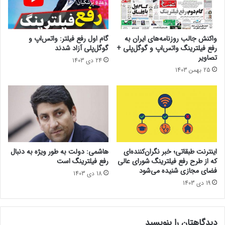
ت
ا
و
و
ا
ی
ی
ر
واکنش جالب روزنامه‌های ایران به
گام اول رفع فیلتر: واتس‌‏اپ و
ا
رفع فیلترینگ واتس‌اپ و گوگل‌پلی +
گوگل‏‌پلی آزاد شدند
ص
تصاویر
24 دی 1403
ی
25 بهمن 1403
ل
»
پ
ا
د
ا
ش
م
اینترنت طبقاتی؛ خبر نگران‌کننده‌ای
هاشمی: دولت به طور ویژه به دنبال
ی‌
که از طرح رفع فیلترینگ شورای عالی
رفع فیلترینگ است
د
فضای مجازی شنیده می‌شود
18 دی 1403
ه
19 دی 1403
د
و
ک
دیدگاهتان را بنویسید
پ