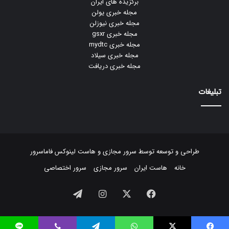
برگزیده های ایران
مجله خبری یولن
مجله خبری نیوزلن
مجله خبری gsxr
مجله خبری mydtc
مجله خبری سیلاد
مجله خبری دریافت
تبلیغات
طراحی و توسعه توسط
سرور مجازی
و
هاست لینوکس
فاماسرور
خانه
هاست ایران
سرور مجازی
سرور اختصاصی
فیسبوک
ایکس
اینستاگرام
تلگرام